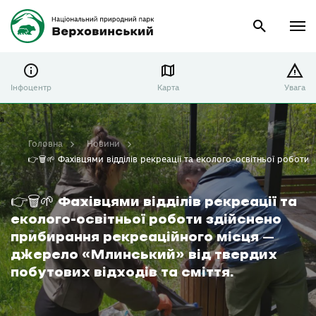
Інфоцентр
Карта
Увага
Головна
Новини
👉🗑️🌱 Фахівцями відділів рекреації та еколого-освітньої робот
👉🗑️🌱 Фахівцями відділів рекреації та
еколого-освітньої роботи здійснено
прибирання рекреаційного місця –
джерело «Млинський» від твердих
побутових відходів та сміття.