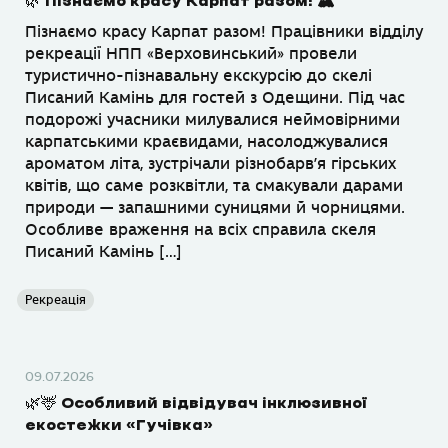
🌿 Пізнаємо красу Карпат разом! 🏔
Пізнаємо красу Карпат разом! Працівники відділу
рекреації НПП «Верховинський» провели
туристично-пізнавальну екскурсію до скелі
Писаний Камінь для гостей з Одещини. Під час
подорожі учасники милувалися неймовірними
карпатськими краєвидами, насолоджувалися
ароматом літа, зустрічали різнобарв’я гірських
квітів, що саме розквітли, та смакували дарами
природи — запашними суницями й чорницями.
Особливе враження на всіх справила скеля
Писаний Камінь […]
Рекреація
09.07.2026
🌿🦌 Особливий відвідувач інклюзивної
екостежки «Гучівка»