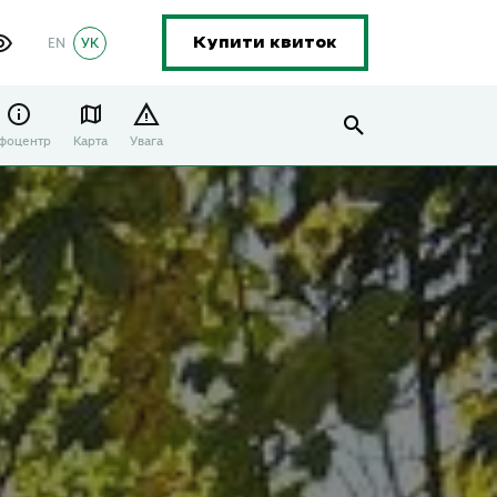
EN
УК
Купити квиток
нфоцентр
Карта
Увага