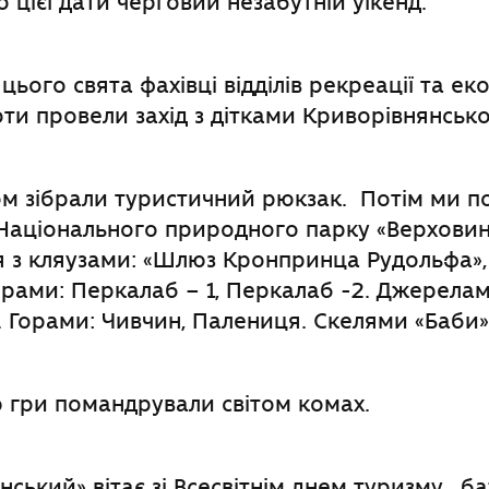
 цієї дати черговий незабутній уїкенд.
цього свята фахівці відділів рекреації та ек
оти провели захід з дітками Криворівнянсько
ом зібрали туристичний рюкзак. Потім ми 
аціонального природного парку «Верховин
 з кляузами: «Шлюз Кронпринца Рудольфа», 
ерами: Перкалаб – 1, Перкалаб -2. Джерела
. Горами: Чивчин, Палениця. Скелями «Баби»
 гри помандрували світом комах.
ський» вітає зі Всесвітнім днем туризму , 