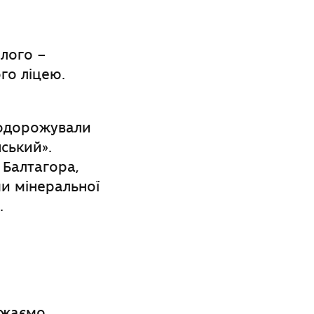
олого –
го ліцею.
подорожували
ський».
Балтагора,
ми мінеральної
.
бажаємо