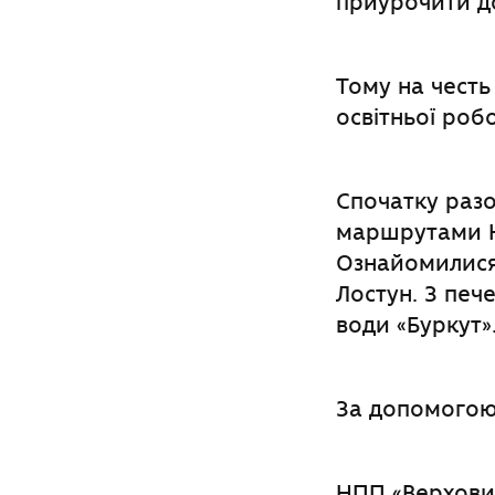
приурочити до
Тому на честь 
освітньої роб
Спочатку раз
маршрутами Н
Ознайомилися
Лостун. З печ
води «Буркут»
За допомогою
НПП «Верховин