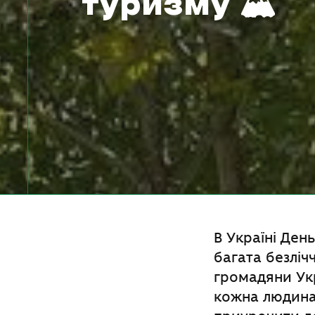
туризму 🏔️
В Україні Ден
багата безліч
громадяни Укр
кожна людина