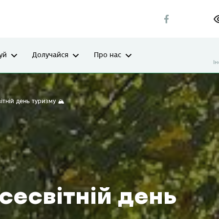
уй
Долучайся
Про нас
І
ітній день туризму 🏔️
сесвітній день