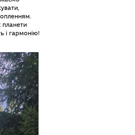
жувати,
хопленням.
х планети
ь і гармонію!