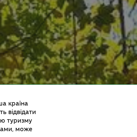
ша країна
ть відвідати
ню туризму
жами, може