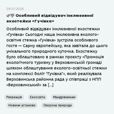
09.07.2026
🌿🦌 Особливий відвідувач інклюзивної
екостежки «Гучівка»
Особливий відвідувач інклюзивної екостежки
«Гучівка» Сьогодні наша інклюзивна еколого-
освітня стежка «Гучівка» зустріла особливого
гостя — Сарну європейську, яка завітала до цього
унікального природного куточка. Екостежку
було облаштовано в рамках проєкту «Промоція
екологічного туризму у Верховинській громаді
шляхом облаштування еколого-освітньої стежки
на комплексі боліт “Гучівка”», який реалізувала
Верховинська районна рада у співпраці з НПП
«Верховинський» за […]
Рекреація
Екоосвіта
Мандрівникам
Новини установи
Охорона природи