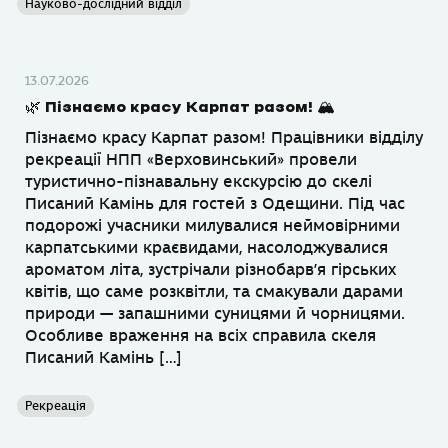
Науково-дослідний відділ
13.07.2026
🌿 Пізнаємо красу Карпат разом! 🏔
Пізнаємо красу Карпат разом! Працівники відділу
рекреації НПП «Верховинський» провели
туристично-пізнавальну екскурсію до скелі
Писаний Камінь для гостей з Одещини. Під час
подорожі учасники милувалися неймовірними
карпатськими краєвидами, насолоджувалися
ароматом літа, зустрічали різнобарв’я гірських
квітів, що саме розквітли, та смакували дарами
природи — запашними суницями й чорницями.
Особливе враження на всіх справила скеля
Писаний Камінь […]
Рекреація