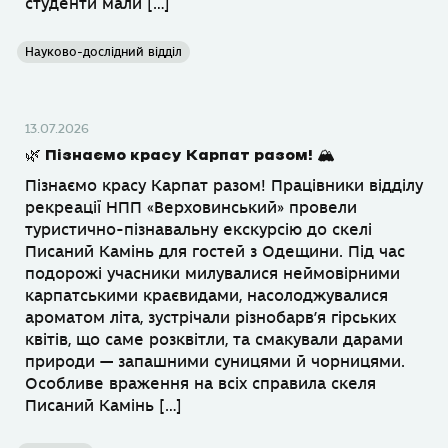
студенти мали […]
Науково-дослідний відділ
13.07.2026
🌿 Пізнаємо красу Карпат разом! 🏔
Пізнаємо красу Карпат разом! Працівники відділу
рекреації НПП «Верховинський» провели
туристично-пізнавальну екскурсію до скелі
Писаний Камінь для гостей з Одещини. Під час
подорожі учасники милувалися неймовірними
карпатськими краєвидами, насолоджувалися
ароматом літа, зустрічали різнобарв’я гірських
квітів, що саме розквітли, та смакували дарами
природи — запашними суницями й чорницями.
Особливе враження на всіх справила скеля
Писаний Камінь […]