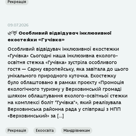
Рекреація
09.07.2026
🌿🦌 Особливий відвідувач інклюзивної
екостежки «Гучівка»
Особливий відвідувач інклюзивної екостежки
«Гучівка» Сьогодні наша інклюзивна еколого-
освітня стежка «Гучівка» зустріла особливого
гостя — Сарну європейську, яка завітала до цього
унікального природного куточка. Екостежку
було облаштовано в рамках проєкту «Промоція
екологічного туризму у Верховинській громаді
шляхом облаштування еколого-освітньої стежки
на комплексі боліт “Гучівка”», який реалізувала
Верховинська районна рада у співпраці з НПП
«Верховинський» за […]
Рекреація
Екоосвіта
Мандрівникам