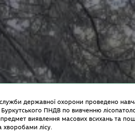
служби державної охорони проведено навч
 Буркутського ПНДВ по вивченню лісопатоло
 предмет виявлення масових всихань та п
 хворобами лісу.