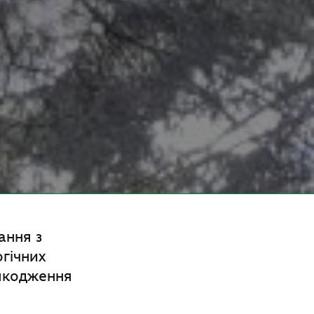
ання з
гічних
ошкодження