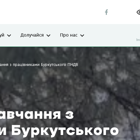
уй
Долучайся
Про нас
І
ання з працівниками Буркутського ПНДВ
авчання з
и Буркутського