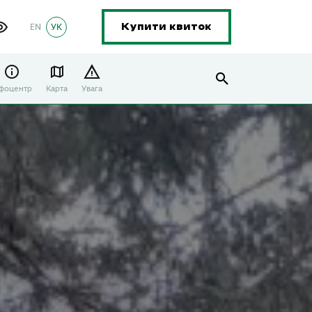
EN
УК
Купити квиток
нфоцентр
Карта
Увага