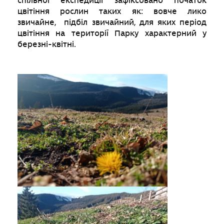
спільної експедиції зафіксовано початок
цвітіння рослин таких як: вовче лико
звичайне, підбіл звичайний, для яких період
цвітіння на території Парку характерний у
березні-квітні.