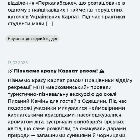
відділення «Перкалабське», що розташоване в
одному з найцікавіших і найменш порушених
куточків Українських Карпат. Під час практики
студенти мали […]
Науково-дослідний відділ
13.07.2026
🌿 Пізнаємо красу Карпат разом! 🏔
Пізнаємо красу Карпат разом! Працівники відділу
рекреації НПП «Верховинський» провели
туристично-пізнавальну екскурсію до скелі
Писаний Камінь для гостей з Одещини. Під час
подорожі учасники милувалися неймовірними
карпатськими краєвидами, насолоджувалися
ароматом літа, зустрічали різнобарв’я гірських
квітів, що саме розквітли, та смакували дарами
природи — запашними суницями й чорницями.