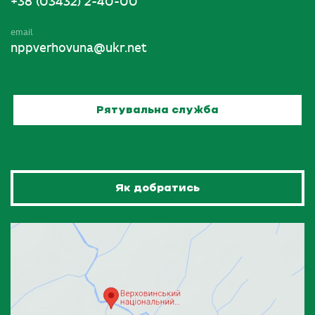
+38 (03432) 2-40-00
email
nppverhovuna@ukr.net
Рятувальна служба
Як добратись