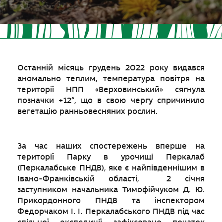
Останній місяць грудень 2022 року видався
аномально теплим, температура повітря на
території НПП «Верховинський» сягнула
позначки +12°, що в свою чергу спричинило
вегетацію ранньовесняних рослин.
За час наших спостережень вперше на
території Парку в урочищі Перкалаб
(Перкалабське ПНДВ), яке є найпівденнішим в
Івано-Франківській області, 2 січня
заступником начальника Тимофійчуком Д. Ю.
Прикордонного ПНДВ та інспектором
Федорчаком І. І. Перкалабського ПНДВ під час