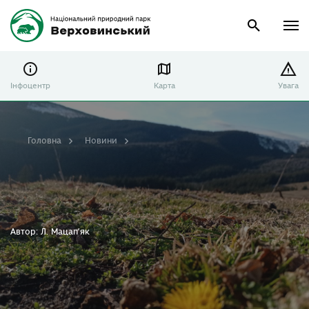
Інфоцентр
Карта
Увага
Головна
Новини
Автор: Л. Мацап’як