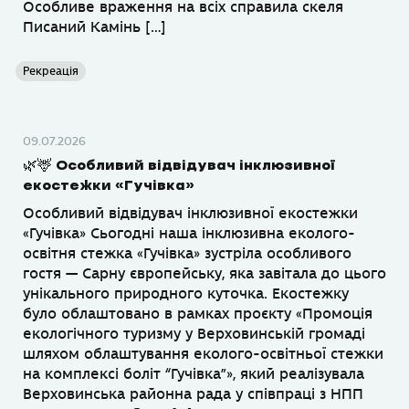
Особливе враження на всіх справила скеля
Писаний Камінь […]
Рекреація
09.07.2026
🌿🦌 Особливий відвідувач інклюзивної
екостежки «Гучівка»
Особливий відвідувач інклюзивної екостежки
«Гучівка» Сьогодні наша інклюзивна еколого-
освітня стежка «Гучівка» зустріла особливого
гостя — Сарну європейську, яка завітала до цього
унікального природного куточка. Екостежку
було облаштовано в рамках проєкту «Промоція
екологічного туризму у Верховинській громаді
шляхом облаштування еколого-освітньої стежки
на комплексі боліт “Гучівка”», який реалізувала
Верховинська районна рада у співпраці з НПП