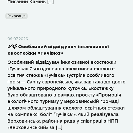
Писаний Камінь […]
Рекреація
09.07.2026
🌿🦌 Особливий відвідувач інклюзивної
екостежки «Гучівка»
Особливий відвідувач інклюзивної екостежки
«Гучівка» Сьогодні наша інклюзивна еколого-
освітня стежка «Гучівка» зустріла особливого
гостя — Сарну європейську, яка завітала до цього
унікального природного куточка. Екостежку
було облаштовано в рамках проєкту «Промоція
екологічного туризму у Верховинській громаді
шляхом облаштування еколого-освітньої стежки
на комплексі боліт “Гучівка”», який реалізувала
Верховинська районна рада у співпраці з НПП
«Верховинський» за […]