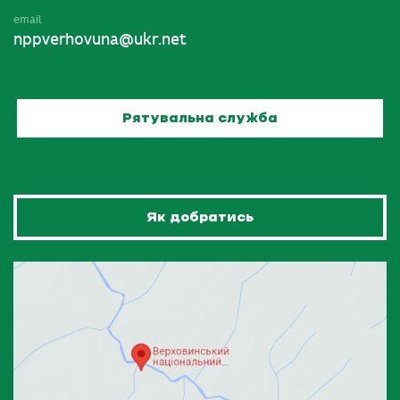
email
nppverhovuna@ukr.net
Рятувальна служба
Як добратись