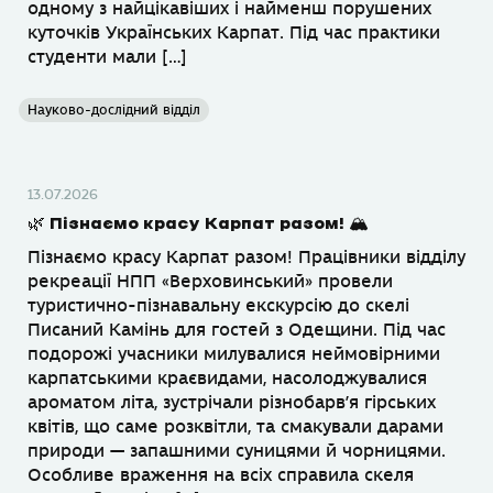
одному з найцікавіших і найменш порушених
куточків Українських Карпат. Під час практики
студенти мали […]
Науково-дослідний відділ
13.07.2026
🌿 Пізнаємо красу Карпат разом! 🏔
Пізнаємо красу Карпат разом! Працівники відділу
рекреації НПП «Верховинський» провели
туристично-пізнавальну екскурсію до скелі
Писаний Камінь для гостей з Одещини. Під час
подорожі учасники милувалися неймовірними
карпатськими краєвидами, насолоджувалися
ароматом літа, зустрічали різнобарв’я гірських
квітів, що саме розквітли, та смакували дарами
природи — запашними суницями й чорницями.
Особливе враження на всіх справила скеля