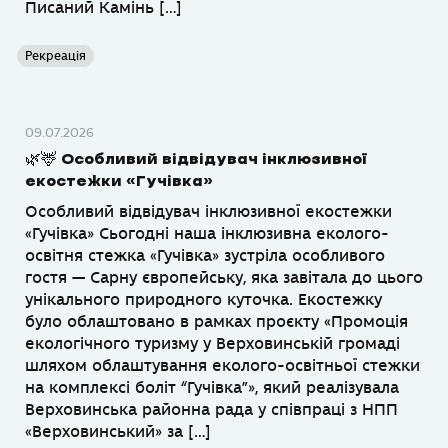
Писаний Камінь […]
Рекреація
09.07.2026
🌿🦌 Особливий відвідувач інклюзивної
екостежки «Гучівка»
Особливий відвідувач інклюзивної екостежки
«Гучівка» Сьогодні наша інклюзивна еколого-
освітня стежка «Гучівка» зустріла особливого
гостя — Сарну європейську, яка завітала до цього
унікального природного куточка. Екостежку
було облаштовано в рамках проєкту «Промоція
екологічного туризму у Верховинській громаді
шляхом облаштування еколого-освітньої стежки
на комплексі боліт “Гучівка”», який реалізувала
Верховинська районна рада у співпраці з НПП
«Верховинський» за […]