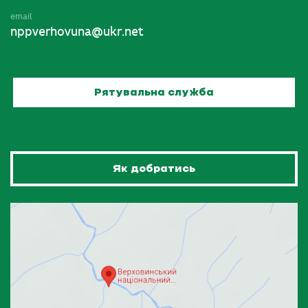
email
nppverhovuna@ukr.net
Рятувальна служба
Як добратись