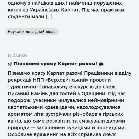
одному з найцікавіших і найменш порушених
куточків Українських Карпат. Під час практики
студенти мали […]
Науково-дослідний відділ
13.07.2026
🌿 Пізнаємо красу Карпат разом! 🏔
Пізнаємо красу Карпат разом! Працівники відділу
рекреації НПП «Верховинський» провели
туристично-пізнавальну екскурсію до скелі
Писаний Камінь для гостей з Одещини. Під час
подорожі учасники милувалися неймовірними
карпатськими краєвидами, насолоджувалися
ароматом літа, зустрічали різнобарв’я гірських
квітів, що саме розквітли, та смакували дарами
природи — запашними суницями й чорницями.
Особливе враження на всіх справила скеля