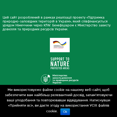
Цей сайт розроблений в рамках реалізації проекту «Підтримка
природно-заповідних територій в Україні», який співфінансується
урядом Німеччини через KfW. Бенефіціаром є Міністерство захисту
довкілля та природних ресурсів України.
Ми використовуємо файли cookie на нашому веб-сайті, щоб
Дизайн
забезпечити вам найбільш релевантний досвід, запам’ятовуючи
Розробка
siteGist
ваші уподобання та повторювавши відвідування. Натиснувши
«Прийняти всі», ви даєте згоду на використання УСІХ файлів
cookie.
Ok