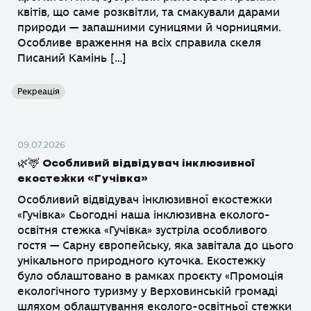
квітів, що саме розквітли, та смакували дарами
природи — запашними суницями й чорницями.
Особливе враження на всіх справила скеля
Писаний Камінь […]
Рекреація
09.07.2026
🌿🦌 Особливий відвідувач інклюзивної
екостежки «Гучівка»
Особливий відвідувач інклюзивної екостежки
«Гучівка» Сьогодні наша інклюзивна еколого-
освітня стежка «Гучівка» зустріла особливого
гостя — Сарну європейську, яка завітала до цього
унікального природного куточка. Екостежку
було облаштовано в рамках проєкту «Промоція
екологічного туризму у Верховинській громаді
шляхом облаштування еколого-освітньої стежки