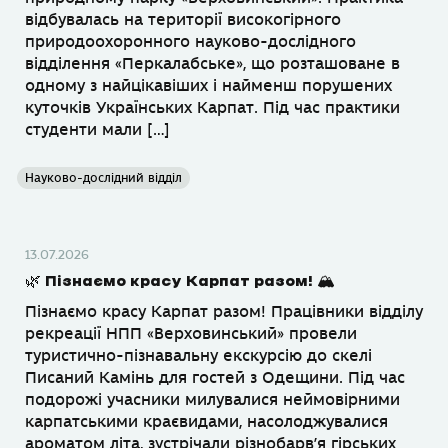
відбувалась на території високогірного
природоохоронного науково-дослідного
відділення «Перкалабське», що розташоване в
одному з найцікавіших і найменш порушених
куточків Українських Карпат. Під час практики
студенти мали […]
Науково-дослідний відділ
13.07.2026
🌿 Пізнаємо красу Карпат разом! 🏔
Пізнаємо красу Карпат разом! Працівники відділу
рекреації НПП «Верховинський» провели
туристично-пізнавальну екскурсію до скелі
Писаний Камінь для гостей з Одещини. Під час
подорожі учасники милувалися неймовірними
карпатськими краєвидами, насолоджувалися
ароматом літа, зустрічали різнобарв’я гірських