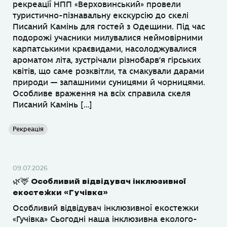
рекреації НПП «Верховинський» провели
туристично-пізнавальну екскурсію до скелі
Писаний Камінь для гостей з Одещини. Під час
подорожі учасники милувалися неймовірними
карпатськими краєвидами, насолоджувалися
ароматом літа, зустрічали різнобарв’я гірських
квітів, що саме розквітли, та смакували дарами
природи — запашними суницями й чорницями.
Особливе враження на всіх справила скеля
Писаний Камінь […]
Рекреація
09.07.2026
🌿🦌 Особливий відвідувач інклюзивної
екостежки «Гучівка»
Особливий відвідувач інклюзивної екостежки
«Гучівка» Сьогодні наша інклюзивна еколого-