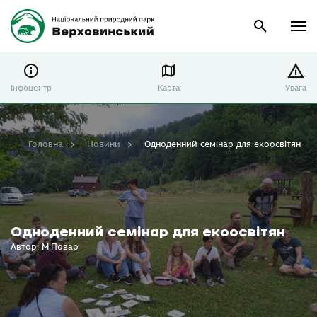
Інфоцентр
Карта
Увага
Головна
Новини
Одноденний семінар для екоосвітян
Одноденний семінар для екоосвітян
Автор: М.Повар