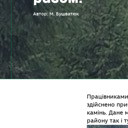
Автор: М. Бушватюк
Працівниками 
здійснено пр
камінь. Дане 
району так і т