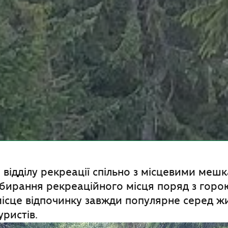
відділу рекреації спільно з місцевими меш
ибирання рекреаційного місця поряд з гор
місце відпочинку завжди популярне серед ж
уристів.