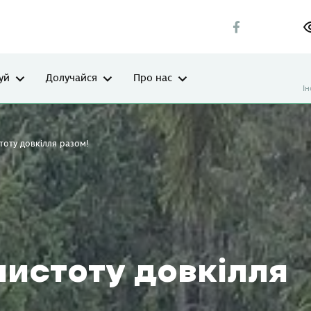
уй
Долучайся
Про нас
І
оту довкілля разом!
истоту довкілля