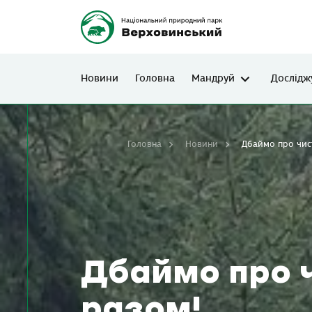
Новини
Головна
Мандруй
Дослідж
Головна
Новини
Дбаймо про чист
Дбаймо про ч
разом!