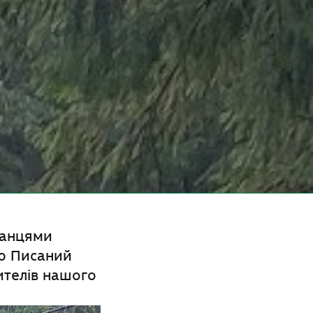
канцями
ою Писаний
ителів нашого