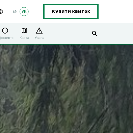
EN
УК
Купити квиток
нфоцентр
Карта
Увага