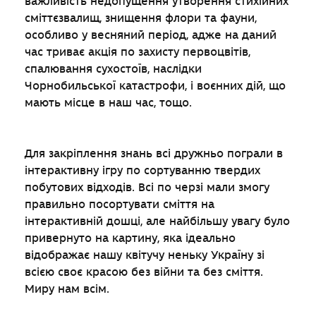
важливість недопущення утворення стихійних
сміттєзвалищ, знищення флори та фауни,
особливо у весняний період, адже на даний
час триває акція по захисту первоцвітів,
спалювання сухостоїв, наслідки
Чорнобильської катастрофи, і воєнних дій, що
мають місце в наш час, тощо.
Для закріплення знань всі дружньо пограли в
інтерактивну ігру по сортуванню твердих
побутових відходів. Всі по черзі мали змогу
правильно посортувати сміття на
інтерактивній дошці, але найбільшу увагу було
привернуто на картину, яка ідеально
відображає нашу квітучу неньку Україну зі
всією своє красою без війни та без сміття.
Миру нам всім.