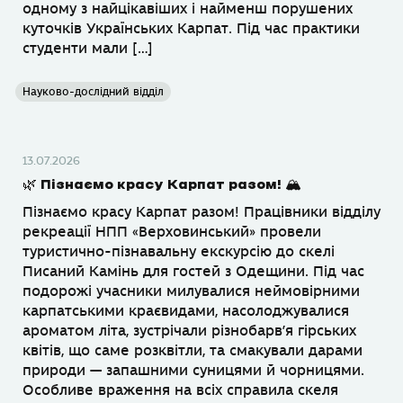
одному з найцікавіших і найменш порушених
куточків Українських Карпат. Під час практики
студенти мали […]
Науково-дослідний відділ
13.07.2026
🌿 Пізнаємо красу Карпат разом! 🏔
Пізнаємо красу Карпат разом! Працівники відділу
рекреації НПП «Верховинський» провели
туристично-пізнавальну екскурсію до скелі
Писаний Камінь для гостей з Одещини. Під час
подорожі учасники милувалися неймовірними
карпатськими краєвидами, насолоджувалися
ароматом літа, зустрічали різнобарв’я гірських
квітів, що саме розквітли, та смакували дарами
природи — запашними суницями й чорницями.
Особливе враження на всіх справила скеля