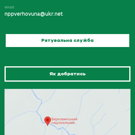
email
nppverhovuna@ukr.net
Рятувальна служба
Як добратись