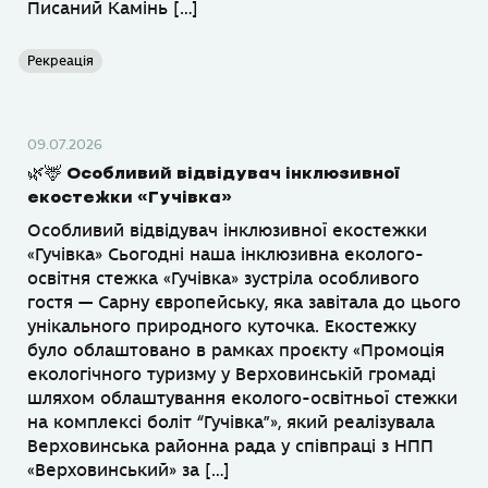
Писаний Камінь […]
Рекреація
09.07.2026
🌿🦌 Особливий відвідувач інклюзивної
екостежки «Гучівка»
Особливий відвідувач інклюзивної екостежки
«Гучівка» Сьогодні наша інклюзивна еколого-
освітня стежка «Гучівка» зустріла особливого
гостя — Сарну європейську, яка завітала до цього
унікального природного куточка. Екостежку
було облаштовано в рамках проєкту «Промоція
екологічного туризму у Верховинській громаді
шляхом облаштування еколого-освітньої стежки
на комплексі боліт “Гучівка”», який реалізувала
Верховинська районна рада у співпраці з НПП
«Верховинський» за […]