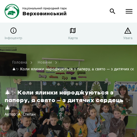
Інфоцентр
Карта
Увага
Головна
Новини
🎄✨ Коли ялинки народжуються з паперу, а свято — з дитячих се
🎄✨ Коли ялинки народжуються з
паперу, а свято — з дитячих сердець ✨
🎄
Автор: А. Степан