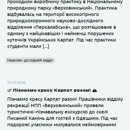
проходили виробничу практику в Національному
природному парку «Верховинський». Практика
відбувалась на території високогірного
природоохоронного науково-дослідного
відділення «Перкалабське», що розташоване в
одному з найцікавіших і найменш порушених
куточків Українських Карпат. Під час практики
студенти мали […]
Науково-дослідний відділ
13.07.2026
🌿 Пізнаємо красу Карпат разом! 🏔
Пізнаємо красу Карпат разом! Працівники відділу
рекреації НПП «Верховинський» провели
туристично-пізнавальну екскурсію до скелі
Писаний Камінь для гостей з Одещини. Під час
подорожі учасники милувалися неймовірними