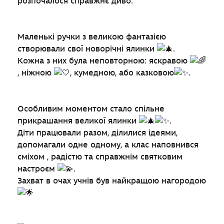
розпочалося справжнє диво.
Маленькі ручки з великою фантазією
створювали свої новорічні ялинки
.
Кожна з них була неповторною: яскравою
, ніжною
, кумедною, або казковою
.
Особливим моментом стало спільне
прикрашання великої ялинки
.
Діти працювали разом, ділилися ідеями,
допомагали одне одному, а клас наповнився
сміхом , радістю та справжнім святковим
настроєм
.
Захват в очах учнів був найкращою нагородою