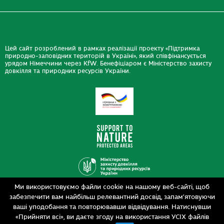
Цей сайт розроблений в рамках реалізації проекту «Підтримка
природно-заповідних територій в Україні», який співфінансується
урядом Німеччини через KfW. Бенефіціаром є Міністерство захисту
довкілля та природних ресурсів України.
Ми використовуємо файли cookie на нашому веб-сайті, щоб
Дизайн
забезпечити вам найбільш релевантний досвід, запам’ятовуючи
Розробка
siteGist
ваші уподобання та повторювавши відвідування. Натиснувши
«Прийняти всі», ви даєте згоду на використання УСІХ файлів