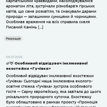
карпатськими краєвидами, насолоджувалися
ароматом літа, зустрічали різнобарв’я гірських
квітів, що саме розквітли, та смакували дарами
природи — запашними суницями й чорницями.
Особливе враження на всіх справила скеля
Писаний Камінь […]
Рекреація
09.07.2026
🌿🦌 Особливий відвідувач інклюзивної
екостежки «Гучівка»
Особливий відвідувач інклюзивної екостежки
«Гучівка» Сьогодні наша інклюзивна еколого-
освітня стежка «Гучівка» зустріла особливого
гостя — Сарну європейську, яка завітала до цього
унікального природного куточка. Екостежку
було облаштовано в рамках проєкту «Промоція