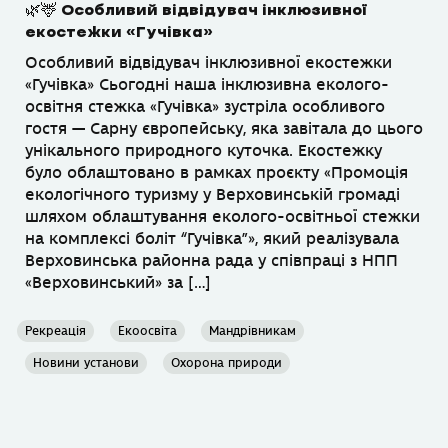
🌿🦌 Особливий відвідувач інклюзивної
екостежки «Гучівка»
Особливий відвідувач інклюзивної екостежки
«Гучівка» Сьогодні наша інклюзивна еколого-
освітня стежка «Гучівка» зустріла особливого
гостя — Сарну європейську, яка завітала до цього
унікального природного куточка. Екостежку
було облаштовано в рамках проєкту «Промоція
екологічного туризму у Верховинській громаді
шляхом облаштування еколого-освітньої стежки
на комплексі боліт “Гучівка”», який реалізувала
Верховинська районна рада у співпраці з НПП
«Верховинський» за […]
Рекреація
Екоосвіта
Мандрівникам
Новини установи
Охорона природи