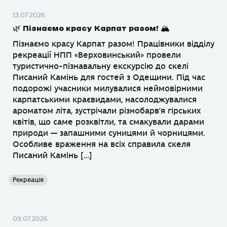
13.07.2026
🌿 Пізнаємо красу Карпат разом! 🏔
Пізнаємо красу Карпат разом! Працівники відділу
рекреації НПП «Верховинський» провели
туристично-пізнавальну екскурсію до скелі
Писаний Камінь для гостей з Одещини. Під час
подорожі учасники милувалися неймовірними
карпатськими краєвидами, насолоджувалися
ароматом літа, зустрічали різнобарв’я гірських
квітів, що саме розквітли, та смакували дарами
природи — запашними суницями й чорницями.
Особливе враження на всіх справила скеля
Писаний Камінь […]
Рекреація
09.07.2026