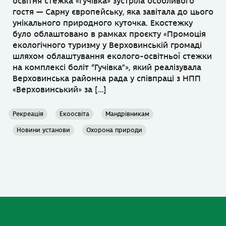
освітня стежка «Гучівка» зустріла особливого
гостя — Сарну європейську, яка завітала до цього
унікального природного куточка. Екостежку
було облаштовано в рамках проєкту «Промоція
екологічного туризму у Верховинській громаді
шляхом облаштування еколого-освітньої стежки
на комплексі боліт “Гучівка”», який реалізувала
Верховинська районна рада у співпраці з НПП
«Верховинський» за […]
Рекреація
Екоосвіта
Мандрівникам
Новини установи
Охорона природи