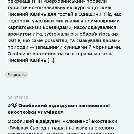
рекреації НПП «Верховинський» провели
туристично-пізнавальну екскурсію до скелі
Писаний Камінь для гостей з Одещини. Під час
подорожі учасники милувалися неймовірними
карпатськими краєвидами, насолоджувалися
ароматом літа, зустрічали різнобарв’я гірських
квітів, що саме розквітли, та смакували дарами
природи — запашними суницями й чорницями.
Особливе враження на всіх справила скеля
Писаний Камінь […]
Рекреація
09.07.2026
🌿🦌 Особливий відвідувач інклюзивної
екостежки «Гучівка»
Особливий відвідувач інклюзивної екостежки
«Гучівка» Сьогодні наша інклюзивна еколого-