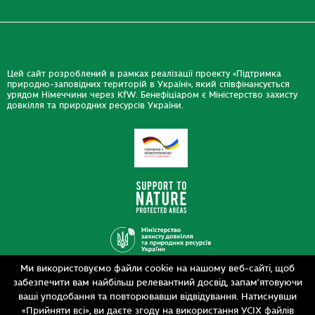
Цей сайт розроблений в рамках реалізації проекту «Підтримка
природно-заповідних територій в Україні», який співфінансується
урядом Німеччини через KfW. Бенефіціаром є Міністерство захисту
довкілля та природних ресурсів України.
Ми використовуємо файли cookie на нашому веб-сайті, щоб
Дизайн
забезпечити вам найбільш релевантний досвід, запам’ятовуючи
Розробка
siteGist
ваші уподобання та повторювавши відвідування. Натиснувши
«Прийняти всі», ви даєте згоду на використання УСІХ файлів