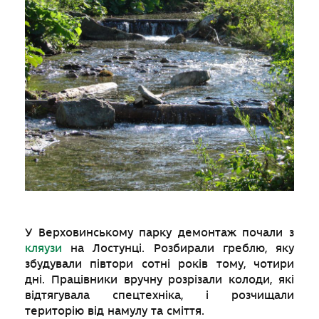
У Верховинському парку демонтаж почали з
кляузи
на Лостунці. Розбирали греблю, яку
збудували півтори сотні років тому, чотири
дні. Працівники вручну розрізали колоди, які
відтягувала спецтехніка, і розчищали
територію від намулу та сміття.