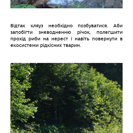
Відтак кляуз необхідно позбуватися. Аби
з
апобігти зневодненню річок, полегшити
прохід риби на нерест і навіть повернути в
екосистеми рідкісних тварин.