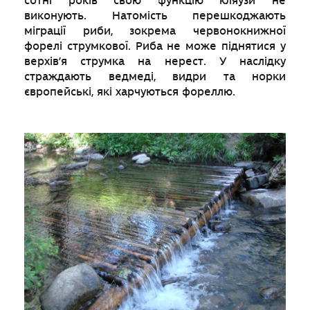
сотні років свою функцію кляузи не
виконують. Натомість перешкоджають
міграції риби, зокрема червонокнижної
форелі струмкової. Риба не може піднятися у
верхів’я струмка на нерест. У наслідку
страждають ведмеді, видри та норки
європейські, які харчуються фореллю.