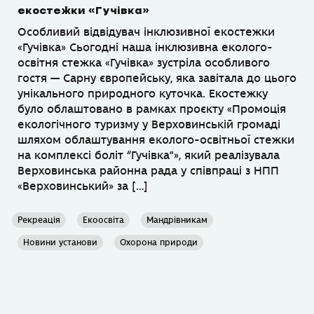
екостежки «Гучівка»
Особливий відвідувач інклюзивної екостежки
«Гучівка» Сьогодні наша інклюзивна еколого-
освітня стежка «Гучівка» зустріла особливого
гостя — Сарну європейську, яка завітала до цього
унікального природного куточка. Екостежку
було облаштовано в рамках проєкту «Промоція
екологічного туризму у Верховинській громаді
шляхом облаштування еколого-освітньої стежки
на комплексі боліт “Гучівка”», який реалізувала
Верховинська районна рада у співпраці з НПП
«Верховинський» за […]
Рекреація
Екоосвіта
Мандрівникам
Новини установи
Охорона природи