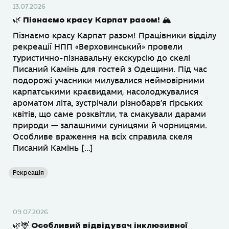
13.07.2026
🌿 Пізнаємо красу Карпат разом! 🏔
Пізнаємо красу Карпат разом! Працівники відділу
рекреації НПП «Верховинський» провели
туристично-пізнавальну екскурсію до скелі
Писаний Камінь для гостей з Одещини. Під час
подорожі учасники милувалися неймовірними
карпатськими краєвидами, насолоджувалися
ароматом літа, зустрічали різнобарв’я гірських
квітів, що саме розквітли, та смакували дарами
природи — запашними суницями й чорницями.
Особливе враження на всіх справила скеля
Писаний Камінь […]
Рекреація
09.07.2026
🌿🦌 Особливий відвідувач інклюзивної