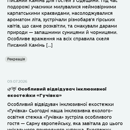
Писаний Камінь для гостей з Одещини. Під час
подорожі учасники милувалися неймовірними
карпатськими краєвидами, насолоджувалися
ароматом літа, зустрічали різнобарв’я гірських
квітів, що саме розквітли, та смакували дарами
природи — запашними суницями й чорницями.
Особливе враження на всіх справила скеля
Писаний Камінь […]
Рекреація
09.07.2026
🌿🦌 Особливий відвідувач інклюзивної
екостежки «Гучівка»
Особливий відвідувач інклюзивної екостежки
«Гучівка» Сьогодні наша інклюзивна еколого-
освітня стежка «Гучівка» зустріла особливого
гостя — Сарну європейську, яка завітала до цього