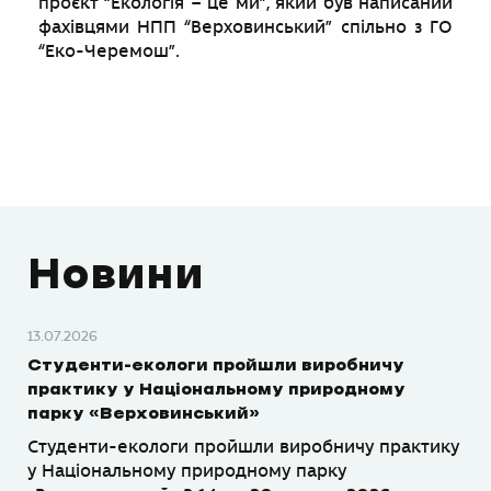
проєкт “Екологія – це ми”, який був написаний
фахівцями НПП “Верховинський” спільно з ГО
“Еко-Черемош”.
Новини
13.07.2026
Студенти-екологи пройшли виробничу
практику у Національному природному
парку «Верховинський»
Студенти-екологи пройшли виробничу практику
у Національному природному парку