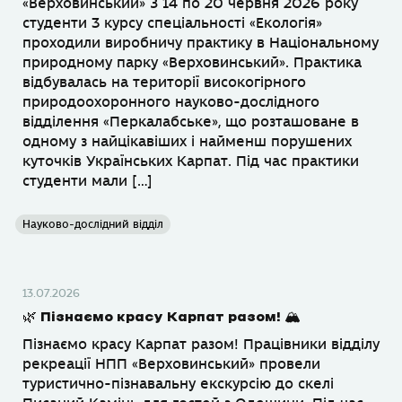
«Верховинський» З 14 по 20 червня 2026 року
студенти 3 курсу спеціальності «Екологія»
проходили виробничу практику в Національному
природному парку «Верховинський». Практика
відбувалась на території високогірного
природоохоронного науково-дослідного
відділення «Перкалабське», що розташоване в
одному з найцікавіших і найменш порушених
куточків Українських Карпат. Під час практики
студенти мали […]
Науково-дослідний відділ
13.07.2026
🌿 Пізнаємо красу Карпат разом! 🏔
Пізнаємо красу Карпат разом! Працівники відділу
рекреації НПП «Верховинський» провели
туристично-пізнавальну екскурсію до скелі