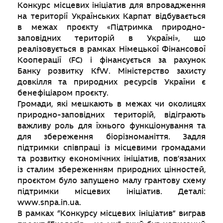
Конкурс місцевих ініціатив для впровадження
на території Українських Карпат відбувається
в межах проєкту «Підтримка природно-
заповідних територій в Україні», що
реалізовується в рамках Німецької Фінансової
Кооперації (FC) і фінансується за рахунок
Банку розвитку KfW. Міністерство захисту
довкілля та природних ресурсів України є
бенефіціаром проєкту.
Громади, які мешкають в межах чи околицях
природно-заповідних територій, відіграють
важливу роль для їхнього функціонування та
для збереження біорізноманіття. Задля
підтримки співпраці із місцевими громадами
та розвитку економічних ініціатив, пов’язаних
із сталим збереженням природних цінностей,
проєктом було запущено малу грантову схему
підтримки місцевих ініціатив. Деталі:
www.snpa.in.ua.
В рамках “Конкурсу місцевих ініціатив” виграв