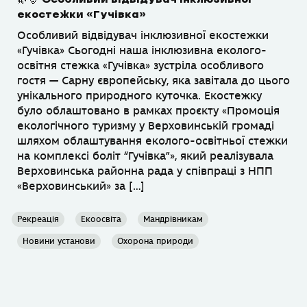
екостежки «Гучівка»
Особливий відвідувач інклюзивної екостежки
«Гучівка» Сьогодні наша інклюзивна еколого-
освітня стежка «Гучівка» зустріла особливого
гостя — Сарну європейську, яка завітала до цього
унікального природного куточка. Екостежку
було облаштовано в рамках проєкту «Промоція
екологічного туризму у Верховинській громаді
шляхом облаштування еколого-освітньої стежки
на комплексі боліт “Гучівка”», який реалізувала
Верховинська районна рада у співпраці з НПП
«Верховинський» за […]
Рекреація
Екоосвіта
Мандрівникам
Новини установи
Охорона природи