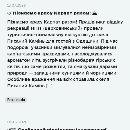
13.07.2026
🌿 Пізнаємо красу Карпат разом! 🏔
Пізнаємо красу Карпат разом! Працівники відділу
рекреації НПП «Верховинський» провели
туристично-пізнавальну екскурсію до скелі
Писаний Камінь для гостей з Одещини. Під час
подорожі учасники милувалися неймовірними
карпатськими краєвидами, насолоджувалися
ароматом літа, зустрічали різнобарв’я гірських
квітів, що саме розквітли, та смакували дарами
природи — запашними суницями й чорницями.
Особливе враження на всіх справила скеля
Писаний Камінь […]
Рекреація
09.07.2026
🌿🦌 Особливий відвідувач інклюзивної