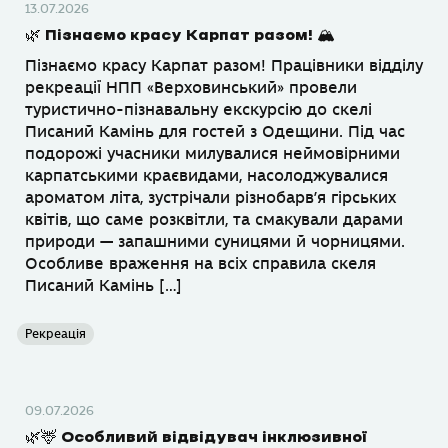
13.07.2026
🌿 Пізнаємо красу Карпат разом! 🏔
Пізнаємо красу Карпат разом! Працівники відділу
рекреації НПП «Верховинський» провели
туристично-пізнавальну екскурсію до скелі
Писаний Камінь для гостей з Одещини. Під час
подорожі учасники милувалися неймовірними
карпатськими краєвидами, насолоджувалися
ароматом літа, зустрічали різнобарв’я гірських
квітів, що саме розквітли, та смакували дарами
природи — запашними суницями й чорницями.
Особливе враження на всіх справила скеля
Писаний Камінь […]
Рекреація
09.07.2026
🌿🦌 Особливий відвідувач інклюзивної