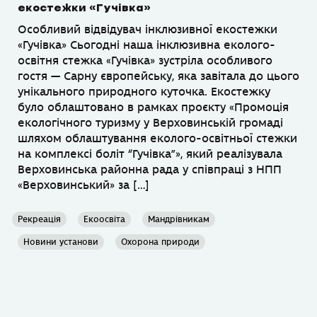
екостежки «Гучівка»
Особливий відвідувач інклюзивної екостежки
«Гучівка» Сьогодні наша інклюзивна еколого-
освітня стежка «Гучівка» зустріла особливого
гостя — Сарну європейську, яка завітала до цього
унікального природного куточка. Екостежку
було облаштовано в рамках проєкту «Промоція
екологічного туризму у Верховинській громаді
шляхом облаштування еколого-освітньої стежки
на комплексі боліт “Гучівка”», який реалізувала
Верховинська районна рада у співпраці з НПП
«Верховинський» за […]
Рекреація
Екоосвіта
Мандрівникам
Новини установи
Охорона природи