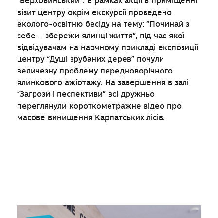
“Верховинський”. В рамках акції в приміщенні
візит центру окрім екскурсії проведено
еколого-освітню бесіду на тему: “Починай з
себе – збережи ялинці життя”, під час якої
відвідувачам на наочному прикладі експозиції
центру “Душі зрубаних дерев” почули
величезну проблему передноворічного
ялинкового ажіотажу. На завершення в залі
“Загрози і песпективи” всі дружньо
переглянули короткометражне відео про
масове винищення Карпатських лісів.