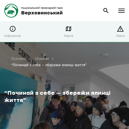
Інфоцентр
Карта
Увага
Головна
Новини
“Починай з себе – збережи ялинці життя”
“Починай з себе – збережи ялинці
життя”