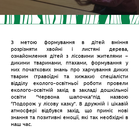
З метою формування в дітей вміння
розрізняти хвойні і листяні дерева,
ознайомлення дітей з лісовими жителями –
дикими тваринами, птахами, формування у
них початкових знань про харчування диких
тварин (травоїдні та хижаки) спеціалісти
відділу еколого-освітньої роботи провели
еколого-освітній захід в закладі дошкільної
освіти “Червона шапочка”під назвою
“Подорож у лісову казку”. В дружній і цікавій
атмосфері відбувся захід, що приніс нові
знання та позитивні емоції, які так необхідні в
наш час.