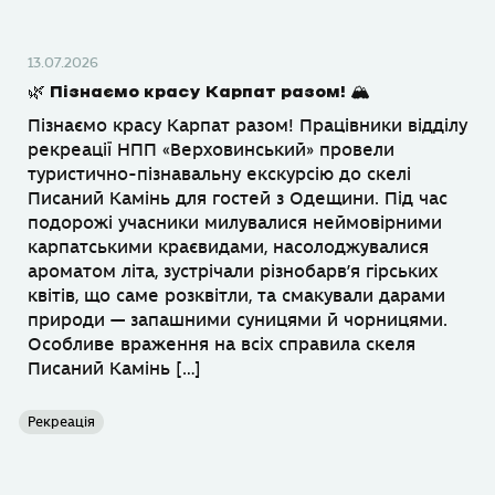
13.07.2026
🌿 Пізнаємо красу Карпат разом! 🏔
Пізнаємо красу Карпат разом! Працівники відділу
рекреації НПП «Верховинський» провели
туристично-пізнавальну екскурсію до скелі
Писаний Камінь для гостей з Одещини. Під час
подорожі учасники милувалися неймовірними
карпатськими краєвидами, насолоджувалися
ароматом літа, зустрічали різнобарв’я гірських
квітів, що саме розквітли, та смакували дарами
природи — запашними суницями й чорницями.
Особливе враження на всіх справила скеля
Писаний Камінь […]
Рекреація