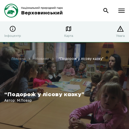
Інфоцентр
Карта
Увага
Головна
Новини
“Подорож у лісову казку”
“Подорож у лісову казку”
Автор: М.Повар