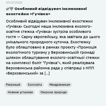
09.07.2026
🌿🦌 Особливий відвідувач інклюзивної
екостежки «Гучівка»
Особливий відвідувач інклюзивної екостежки
«Гучівка» Сьогодні наша інклюзивна еколого-
освітня стежка «Гучівка» зустріла особливого
гостя — Сарну європейську, яка завітала до цього
унікального природного куточка. Екостежку
було облаштовано в рамках проєкту «Промоція
екологічного туризму у Верховинській громаді
шляхом облаштування еколого-освітньої стежки
на комплексі боліт “Гучівка”», який реалізувала
Верховинська районна рада у співпраці з НПП
«Верховинський» за […]
Рекреація
Екоосвіта
Мандрівникам
Новини установи
Охорона природи