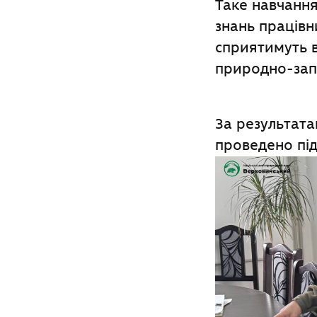
Таке навчання
знань працівн
сприятимуть 
природно-зап
За результата
проведено під