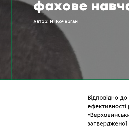
фахове навч
Автор: Н. Кочерган
Відповідно д
ефективності
«Верховинськи
затвердженої 