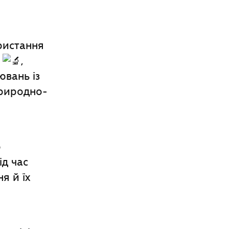
ристання
х
,
ювань із
природно-
о
ід час
я й їх