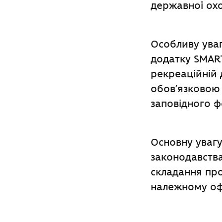
державної ох
Особливу ува
додатку SMAR
рекреаційній 
обов’язковою
заповідного 
Основну уваг
законодавств
складання про
належному о