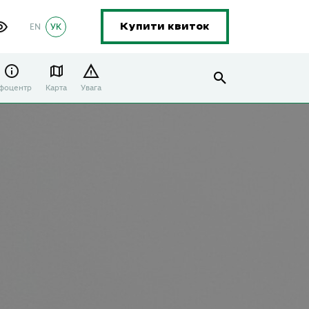
EN
УК
Купити квиток
нфоцентр
Карта
Увага