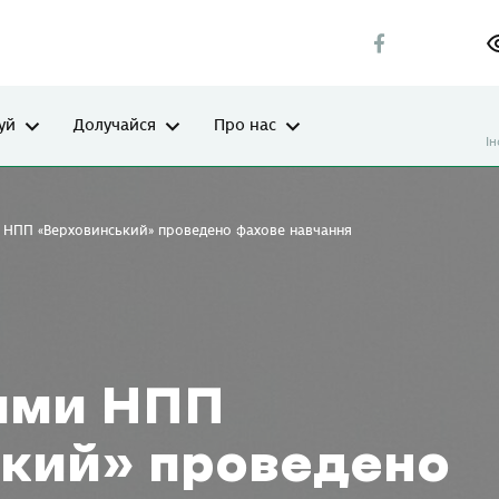
уй
Долучайся
Про нас
І
 НПП «Верховинський» проведено фахове навчання
ами НПП
кий» проведено