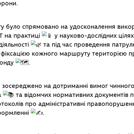
орони.
гу було спрямовано на удосконалення вико
T на практиці
у науково-дослідних ціля
діяльності
та під час проведення патрул
 фіксацією кожного маршруту територією 
фонду
.
у зосереджено на дотриманні вимог чинног
а
та відомчих нормативних документів п
токолів про адміністративні правопорушенн
формленні
.