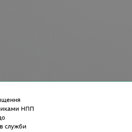
вищення
вниками НПП
до
ів служби