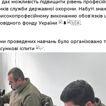
 дає можливість підвищити рівень професій
иків служби державної охорони. Набуті зна
високопрофесійному виконанню обов’язків
овідного фонду України
.
ми проведених навчань було організовано т
сумкові іспити
.