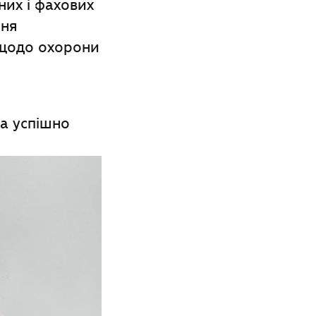
них і фахових
ння
 щодо охорони
а успішно