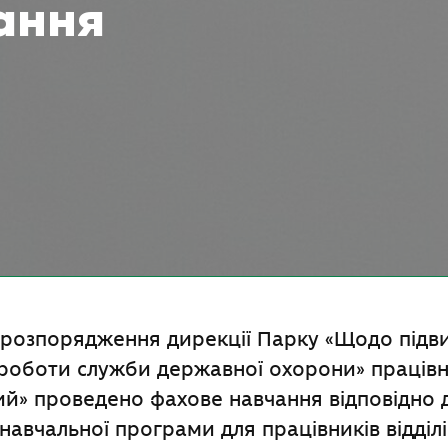
ання
о розпорядження дирекції Парку «Щодо під
 роботи служби державної охорони» праці
й» проведено фахове навчання відповідно 
навчальної програми для працівників відділ