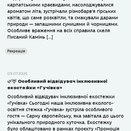
карпатськими краєвидами, насолоджувалися
ароматом літа, зустрічали різнобарв’я гірських
квітів, що саме розквітли, та смакували дарами
природи — запашними суницями й чорницями.
Особливе враження на всіх справила скеля
Писаний Камінь […]
Рекреація
09.07.2026
🌿🦌 Особливий відвідувач інклюзивної
екостежки «Гучівка»
Особливий відвідувач інклюзивної екостежки
«Гучівка» Сьогодні наша інклюзивна еколого-
освітня стежка «Гучівка» зустріла особливого
гостя — Сарну європейську, яка завітала до цього
унікального природного куточка. Екостежку
було облаштовано в рамках проєкту «Промоція