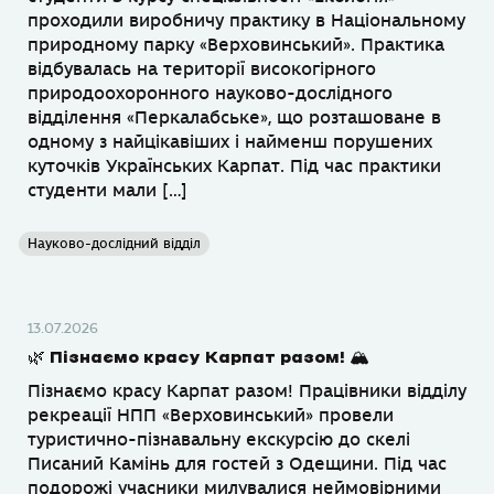
проходили виробничу практику в Національному
природному парку «Верховинський». Практика
відбувалась на території високогірного
природоохоронного науково-дослідного
відділення «Перкалабське», що розташоване в
одному з найцікавіших і найменш порушених
куточків Українських Карпат. Під час практики
студенти мали […]
Науково-дослідний відділ
13.07.2026
🌿 Пізнаємо красу Карпат разом! 🏔
Пізнаємо красу Карпат разом! Працівники відділу
рекреації НПП «Верховинський» провели
туристично-пізнавальну екскурсію до скелі
Писаний Камінь для гостей з Одещини. Під час
подорожі учасники милувалися неймовірними