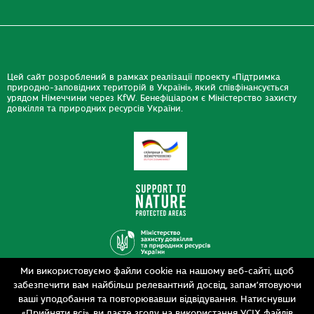
Цей сайт розроблений в рамках реалізації проекту «Підтримка
природно-заповідних територій в Україні», який співфінансується
урядом Німеччини через KfW. Бенефіціаром є Міністерство захисту
довкілля та природних ресурсів України.
Ми використовуємо файли cookie на нашому веб-сайті, щоб
Дизайн
забезпечити вам найбільш релевантний досвід, запам’ятовуючи
Розробка
siteGist
ваші уподобання та повторювавши відвідування. Натиснувши
«Прийняти всі», ви даєте згоду на використання УСІХ файлів