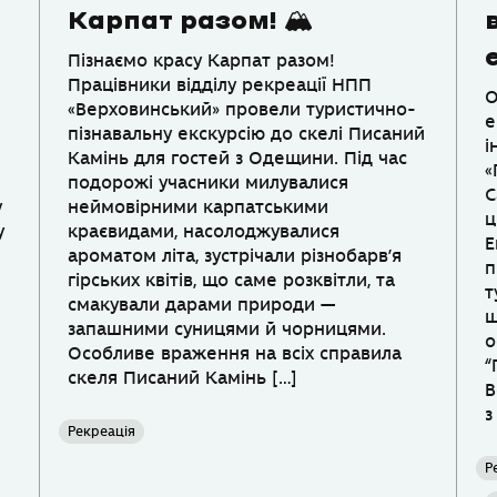
Карпат разом! 🏔
Пізнаємо красу Карпат разом!
Працівники відділу рекреації НПП
О
«Верховинський» провели туристично-
е
пізнавальну екскурсію до скелі Писаний
і
Камінь для гостей з Одещини. Під час
«
подорожі учасники милувалися
С
у
неймовірними карпатськими
ц
у
краєвидами, насолоджувалися
Е
ароматом літа, зустрічали різнобарв’я
п
гірських квітів, що саме розквітли, та
т
смакували дарами природи —
ш
запашними суницями й чорницями.
о
Особливе враження на всіх справила
“
скеля Писаний Камінь […]
В
з
Рекреація
Р