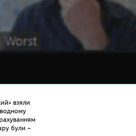
ий» взяли
 водному
 урахуванням
ару були –