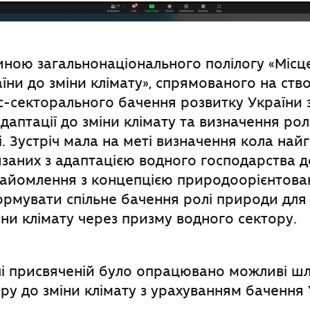
тиною загальнонаціонального полілогу «Місц
аїни до зміни клімату», спрямованого на ств
с-секторального бачення розвитку України 
адаптації до зміни клімату та визначення ро
. Зустріч мала на меті визначення кола най
заних з адаптацією водного господарства д
найомлення з концепцією природоорієнтова
рмувати спільне бачення ролі природи для 
іни клімату через призму водного сектору.
ічі присвяченій було опрацювано можливі шл
ру до зміни клімату з урахуванням бачення