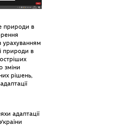
е природи в
орення
з урахуванням
лі природи в
гостріших
о зміни
них рішень,
адаптації
яхи адаптації
 України