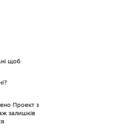
ані щоб
ні?
ено Проект з
аж залишків
ся