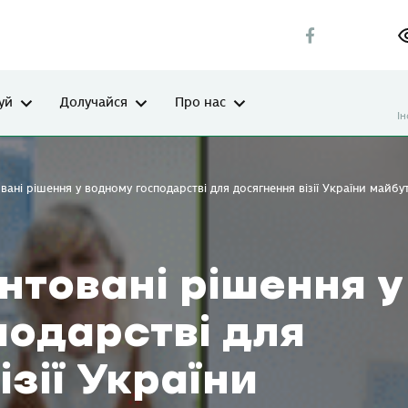
уй
Долучайся
Про нас
І
ані рішення у водному господарстві для досягнення візії України майбут
нтовані рішення у
подарстві для
ізії України