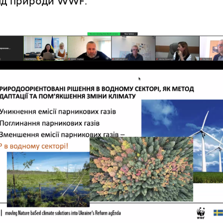
онд природи WWF.