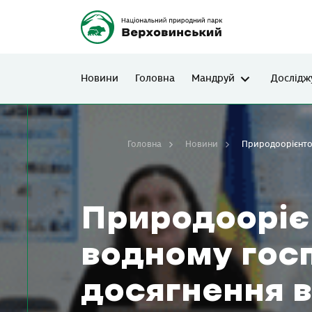
Новини
Головна
Мандруй
Дослідж
Головна
Новини
Природоорієнтов
Природооріє
водному гос
досягнення в