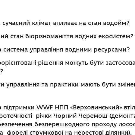
 сучасний клімат впливає на стан водойм?
ий стан біорізноманіття водних екосистем?
а система управління водними ресурсами?
оорієнтовані рішення можуть бути застосов
ї?
ти управління та практики мають бути зміне
за підтримки WWF НПП «Верховинський» втіл
проточності річки Чорний Черемош (демонт
абезпечення безперешкодного проходу лосо
а форелі струмкової на нерестові ділянки).