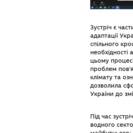
Зустріч є час
адаптації Укр
спільного кро
необхідності 
цьому процесі
проблем пов’я
клімату та оз
дозволила сфо
України до зм
Під час зустр
водного секто