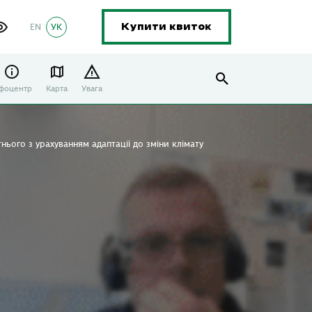
EN
УК
Купити квиток
нфоцентр
Карта
Увага
нього з урахуванням адаптації до зміни клімату