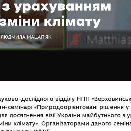
 з урахуванням
 зміни клімату
ник ЛЮДМИЛА МАЦАП’ЯК
уково-дослідного відділу НПП «Верховинськ
йн-семінарі «Природоорієнтовані рішення у
для досягнення візії України майбутнього з
зміни клімату». Організаторами даного семін