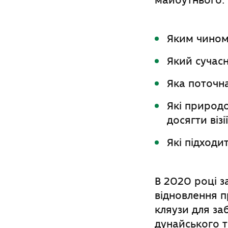
майбутнього:
Яким чином
Який сучасн
Яка поточн
Які природ
досягти візі
Які підходи
В 2020 році 
відновлення 
кляузи для з
дунайського т