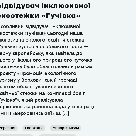
відвідувач інклюзивної
екостежки «Гучівка»
собливий відвідувач інклюзивної
костежки «Гучівка» Сьогодні наша
нклюзивна еколого-освітня стежка
Гучівка» зустріла особливого гостя —
арну європейську, яка завітала до
ього унікального природного куточка.
костежку було облаштовано в рамках
роєкту «Промоція екологічного
уризму у Верховинській громаді
ляхом облаштування еколого-
світньої стежки на комплексі боліт
Гучівка”», який реалізувала
ерховинська районна рада у співпраці
 НПП «Верховинський» за […]
екреація
Екоосвіта
Мандрівникам