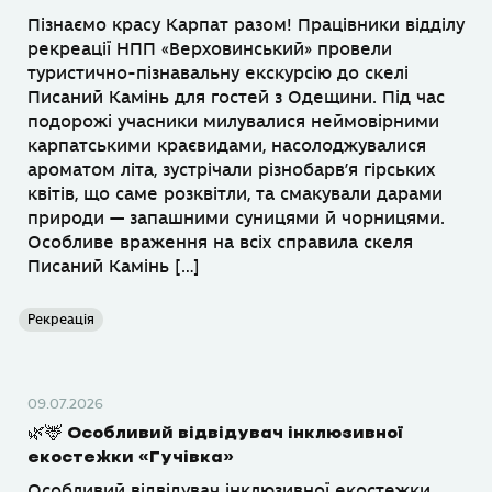
Пізнаємо красу Карпат разом! Працівники відділу
рекреації НПП «Верховинський» провели
туристично-пізнавальну екскурсію до скелі
Писаний Камінь для гостей з Одещини. Під час
подорожі учасники милувалися неймовірними
карпатськими краєвидами, насолоджувалися
ароматом літа, зустрічали різнобарв’я гірських
квітів, що саме розквітли, та смакували дарами
природи — запашними суницями й чорницями.
Особливе враження на всіх справила скеля
Писаний Камінь […]
Рекреація
09.07.2026
🌿🦌 Особливий відвідувач інклюзивної
екостежки «Гучівка»
Особливий відвідувач інклюзивної екостежки