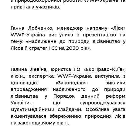
з природоохоронної роботи, WWF-Україна та
привітала учасників.
Ганна Лобченко, менеджер напряму «Ліси»
WWF-Україна виступила з презентацією на
тему: «Наближене до природи лісівництво у
Лісовій стратегії ЄС на 2030 рік».
Галина Левіна, юристка ГО «ЕкоПраво-Київ»,
к.ю.н., експертка WWF-Україна виступила з
доповіддю: «Законодавчі виклики
впровадження наближеного до природи
лісівництва у Порядок денний реформ
України», що супроводжувалася
мультимедійними слайдами. Особлива увага
акцентувалася збереженню природних лісів
на законодавчому рівні.