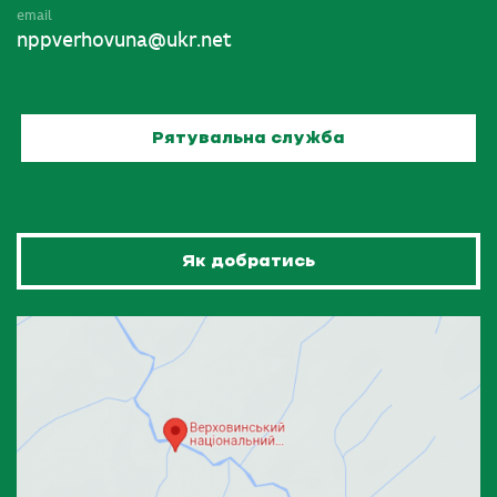
email
nppverhovuna@ukr.net
Рятувальна служба
Як добратись