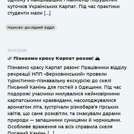
куточків Українських Карпат. Під час практики
студенти мали […]
Науково-дослідний відділ
13.07.2026
🌿 Пізнаємо красу Карпат разом! 🏔
Пізнаємо красу Карпат разом! Працівники відділу
рекреації НПП «Верховинський» провели
туристично-пізнавальну екскурсію до скелі
Писаний Камінь для гостей з Одещини. Під час
подорожі учасники милувалися неймовірними
карпатськими краєвидами, насолоджувалися
ароматом літа, зустрічали різнобарв’я гірських
квітів, що саме розквітли, та смакували дарами
природи — запашними суницями й чорницями.
Особливе враження на всіх справила скеля
Писаний Камінь […]