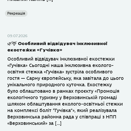
Рекреація
09.07.2026
🌿🦌 Особливий відвідувач інклюзивної
екостежки «Гучівка»
Особливий відвідувач інклюзивної екостежки
«Гучівка» Сьогодні наша інклюзивна еколого-
освітня стежка «Гучівка» зустріла особливого
гостя — Сарну європейську, яка завітала до цього
унікального природного куточка. Екостежку
було облаштовано в рамках проєкту «Промоція
екологічного туризму у Верховинській громаді
шляхом облаштування еколого-освітньої стежки
на комплексі боліт “Гучівка”», який реалізувала
Верховинська районна рада у співпраці з НПП
«Верховинський» за […]