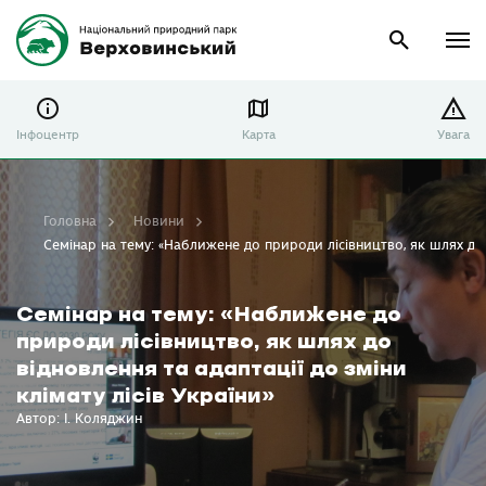
Інфоцентр
Карта
Увага
Головна
Новини
Семінар на тему: «Наближене до природи лісівництво, як шлях до в
Семінар на тему: «Наближене до
природи лісівництво, як шлях до
відновлення та адаптації до зміни
клімату лісів України»
Автор: І. Коляджин