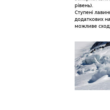
рiвень).
Ступені лавин
додаткових на
можливе сход