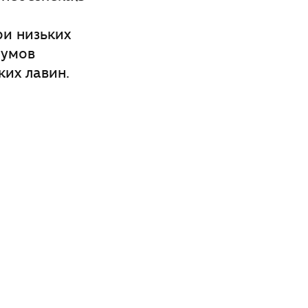
ри низьких
 умов
ких лавин.