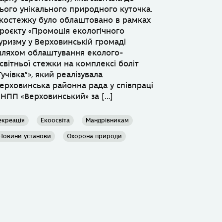
ього унікального природного куточка.
костежку було облаштовано в рамках
роєкту «Промоція екологічного
уризму у Верховинській громаді
ляхом облаштування еколого-
світньої стежки на комплексі боліт
Гучівка”», який реалізувала
ерховинська районна рада у співпраці
 НПП «Верховинський» за […]
екреація
Екоосвіта
Мандрівникам
Новини установи
Охорона природи