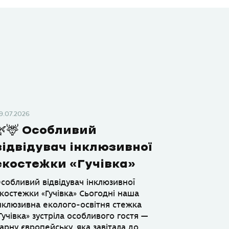
9.07.2026
🌿🦌 Особливий
відвідувач інклюзивної
екостежки «Гучівка»
собливий відвідувач інклюзивної
костежки «Гучівка» Сьогодні наша
нклюзивна еколого-освітня стежка
Гучівка» зустріла особливого гостя —
арну європейську, яка завітала до