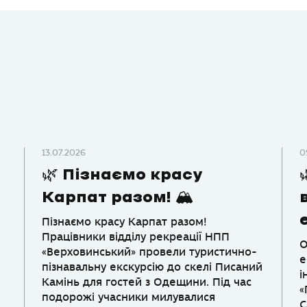
13.07.2026
0
🌿 Пізнаємо красу
Карпат разом! 🏔
Пізнаємо красу Карпат разом!
Працівники відділу рекреації НПП
О
«Верховинський» провели туристично-
е
пізнавальну екскурсію до скелі Писаний
і
Камінь для гостей з Одещини. Під час
«
подорожі учасники милувалися
С