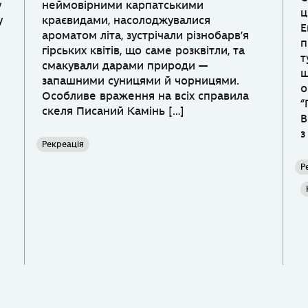
у
неймовірними карпатськими
ц
у
краєвидами, насолоджувалися
Е
ароматом літа, зустрічали різнобарв’я
п
гірських квітів, що саме розквітли, та
т
смакували дарами природи —
ш
запашними суницями й чорницями.
о
Особливе враження на всіх справила
“
скеля Писаний Камінь […]
В
з
Рекреація
Р