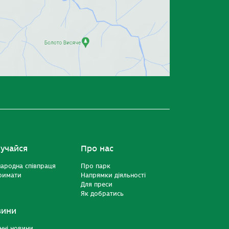
учайся
Про нас
ародна співпраця
Про парк
римати
Напрямки діяльності
Для преси
Як добратись
вини
нні новини