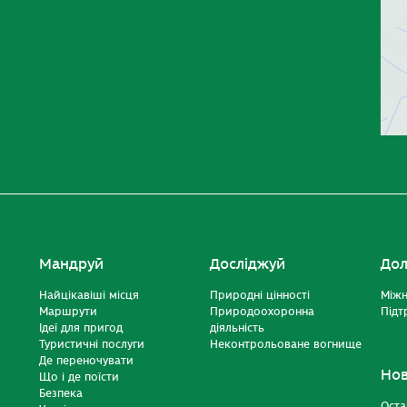
Мандруй
Досліджуй
Дол
Найцікавіші місця
Природні цінності
Міжн
Маршрути
Природоохоронна
Підт
Ідеї для пригод
діяльність
Туристичні послуги
Неконтрольоване вогнище
Де переночувати
Но
Що і де поїсти
Безпека
Оста