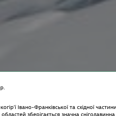
р.
окогір’ї Iвано-Франкiвської та східної частин
 областей зберігається значна сніголавинна