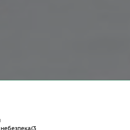
и
 небезпека(3