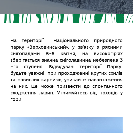
На території Національного природного
парку «Верховинський», у зв’язку з рясними
снігопадами 5-6 квітня, на високогiр’ях
зберігається значна сніголавинна небезпека 3
–го ступеня. Відвідувачі території Парку
будьте уважні при проходженні крутих схилів
та навислих карнизів, уникайте навантаження
на них. Це може призвести до спонтанного
сходження лавин. Утримуйтесь від походів у
гори.