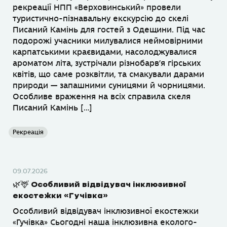
рекреації НПП «Верховинський» провели
туристично-пізнавальну екскурсію до скелі
Писаний Камінь для гостей з Одещини. Під час
подорожі учасники милувалися неймовірними
карпатськими краєвидами, насолоджувалися
ароматом літа, зустрічали різнобарв’я гірських
квітів, що саме розквітли, та смакували дарами
природи — запашними суницями й чорницями.
Особливе враження на всіх справила скеля
Писаний Камінь […]
Рекреація
09.07.2026
🌿🦌 Особливий відвідувач інклюзивної
екостежки «Гучівка»
Особливий відвідувач інклюзивної екостежки
«Гучівка» Сьогодні наша інклюзивна еколого-