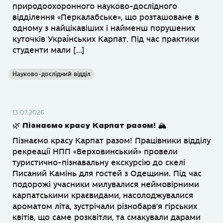
природоохоронного науково-дослідного
відділення «Перкалабське», що розташоване в
одному з найцікавіших і найменш порушених
куточків Українських Карпат. Під час практики
студенти мали […]
Науково-дослідний відділ
13.07.2026
🌿 Пізнаємо красу Карпат разом! 🏔
Пізнаємо красу Карпат разом! Працівники відділу
рекреації НПП «Верховинський» провели
туристично-пізнавальну екскурсію до скелі
Писаний Камінь для гостей з Одещини. Під час
подорожі учасники милувалися неймовірними
карпатськими краєвидами, насолоджувалися
ароматом літа, зустрічали різнобарв’я гірських
квітів, що саме розквітли, та смакували дарами