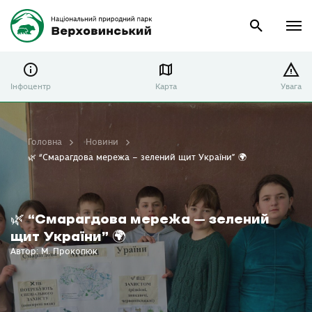
Інфоцентр
Карта
Увага
Головна
Новини
🌿 “Смарагдова мережа – зелений щит України” 🌍
🌿 “Смарагдова мережа – зелений
щит України” 🌍
Автор: М. Прокопюк