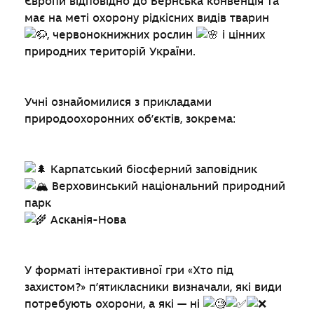
Європи відповідно до Бернська конвенція та
має на меті охорону рідкісних видів тварин
, червонокнижних рослин
і цінних
природних територій України.
Учні ознайомилися з прикладами
природоохоронних об’єктів, зокрема:
Карпатський біосферний заповідник
Верховинський національний природний
парк
Асканія-Нова
У форматі інтерактивної гри «Хто під
захистом?» п’ятикласники визначали, які види
потребують охорони, а які — ні