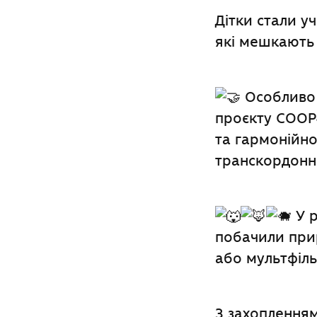
Дітки стали у
які мешкають 
Особливо 
проєкту COOP4
та гармонійно
транскордонн
У р
побачили прир
або мультфіль
З захопленням