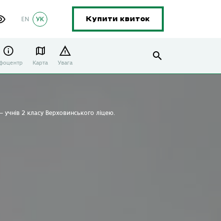
EN
УК
Купити квиток
нфоцентр
Карта
Увага
 учнів 2 класу Верховинського ліцею.