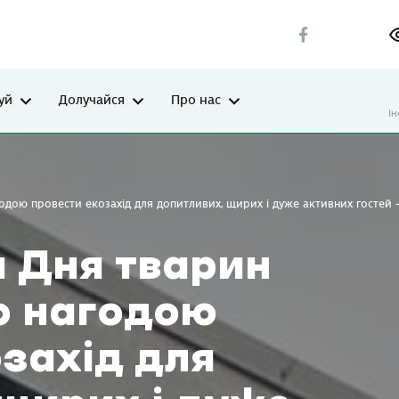
уй
Долучайся
Про нас
І
годою провести екозахід для допитливих, щирих і дуже активних гостей —
я Дня тварин
ю нагодою
захід для