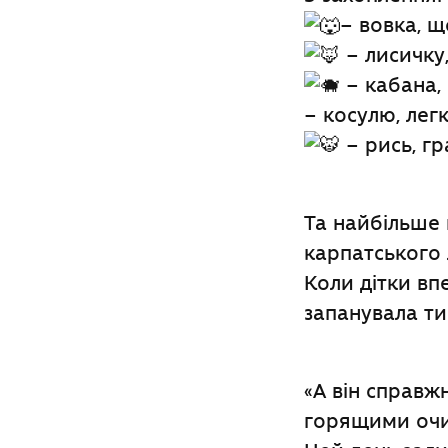
– вовка, щ
– лисичку,
– кабана,
– косулю, лег
– рись, гр
Та найбільше 
карпатського 
Коли дітки вп
запанувала ти
«А він справжн
горящими оч