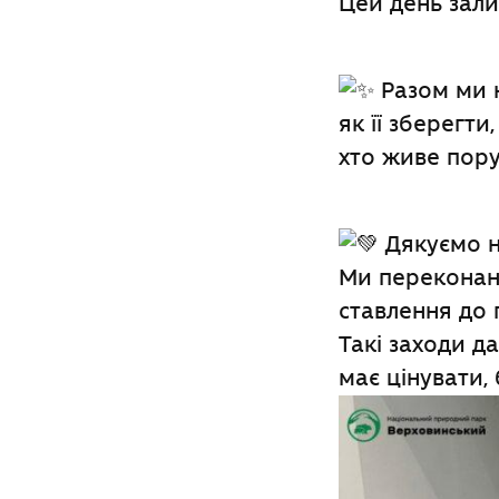
Цей день зали
Разом ми н
як її зберегти
хто живе пору
Дякуємо н
Ми переконані
ставлення до 
Такі заходи д
має цінувати,