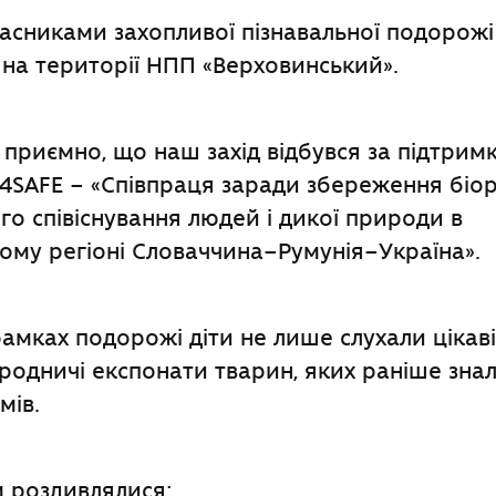
часниками захопливої пізнавальної подорожі 
на території НПП «Верховинський».
приємно, що наш захід відбувся за підтрим
SAFE – «Співпраця заради збереження біор
го співіснування людей і дикої природи в
ому регіоні Словаччина–Румунія–Україна».
амках подорожі діти не лише слухали цікаві
одничі експонати тварин, яких раніше знал
мів.
 роздивлялися: