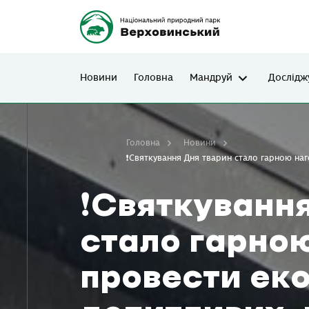
Новини
Головна
Мандруй
Дослідж
Головна
Новини
❗️Святкування Дня тварин стало гарною на
❗️Святкуванн
стало гарно
провести еко