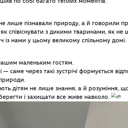
шив по собі багато теплих моментів.
е лише пізнавали природу, а й говорили п
, як співіснувати з дикими тваринами, як не
ч із нами у цьому великому спільному домі.
ашим маленьким гостям.
 — саме через такі зустрічі формується відп
природи.
ають дітям не лише знання, а й розуміння, щ
 берегти і захищати все живе навколо.