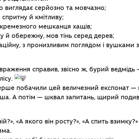
о виглядає серйозно та мовчазно;
 спритну й кмітливу;
 кремезного мешканця хащів;
ку й обережну, мов тінь серед дерев;
аційну, з пронизливим поглядом і вушками 
враження справив, звісно ж, бурий ведмідь
лісу.
ерше побачили цей величезний експонат — в
ша. А потім — шквал запитань, щирий подив 
ій?», «А якого він росту?», «А спить взимку?
има.