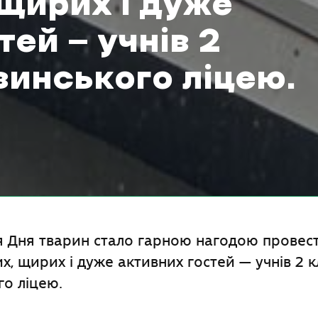
щирих і дуже
тей — учнів 2
винського ліцею.
 Дня тварин стало гарною нагодою провест
х, щирих і дуже активних гостей — учнів 2 к
о ліцею.