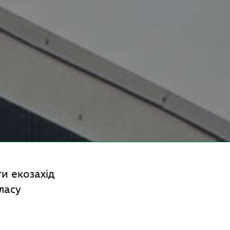
и екозахід
ласу