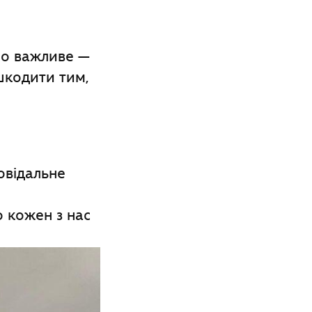
ро важливе —
 шкодити тим,
овідальне
о кожен з нас