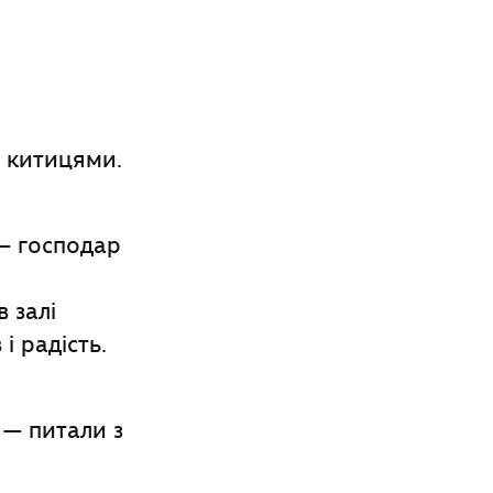
з китицями.
 — господар
 залі
і радість.
» — питали з