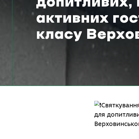
допитливих, 
активних гос
класу Верхо
Святкування
для допитливи
Верховинськог