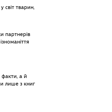
у світ тварин,
ки партнерів
ізноманіття
 факти, а й
и лише з книг