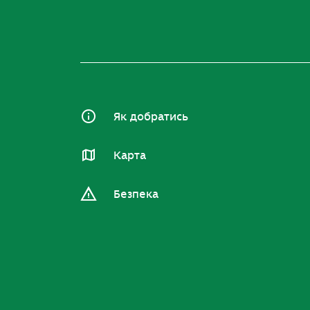
Як добратись
Карта
Безпека