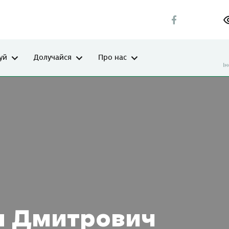
уй
Долучайся
Про нас
І
ан Дмитрович