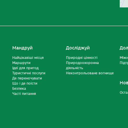
Мандруй
Досліджуй
Дол
Найцікавіші місця
Природні цінності
Міжн
Маршрути
Природоохоронна
Підт
Ідеї для пригод
діяльність
Туристичні послуги
Неконтрольоване вогнище
Де переночувати
Но
Що і де поїсти
Безпека
Оста
Часті питання