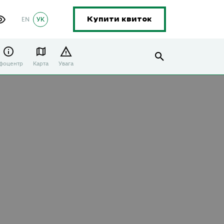
EN
УК
Купити квиток
нфоцентр
Карта
Увага