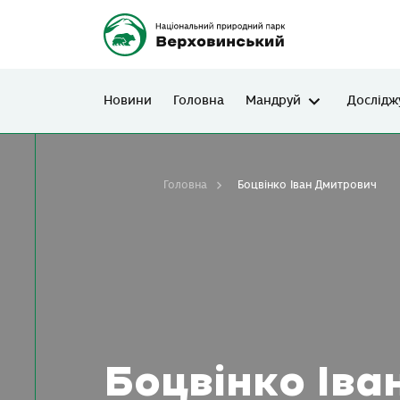
Новини
Головна
Мандруй
Дослідж
Головна
Боцвінко Іван Дмитрович
Боцвінко Ів