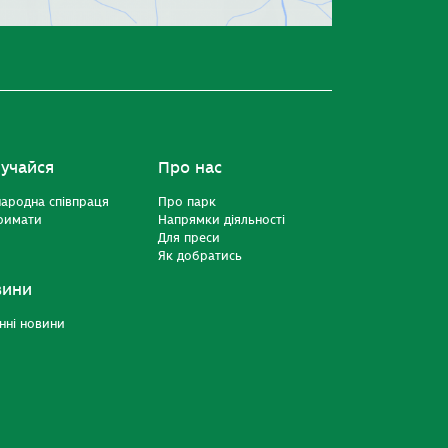
учайся
Про нас
ародна співпраця
Про парк
римати
Напрямки діяльності
Для преси
Як добратись
вини
нні новини