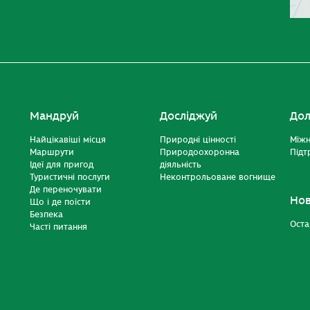
Мандруй
Досліджуй
Дол
Найцікавіші місця
Природні цінності
Міжн
Маршрути
Природоохоронна
Підт
Ідеї для пригод
діяльність
Туристичні послуги
Неконтрольоване вогнище
Де переночувати
Но
Що і де поїсти
Безпека
Оста
Часті питання