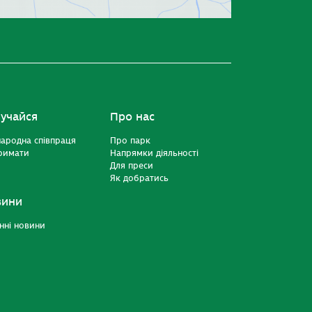
учайся
Про нас
ародна співпраця
Про парк
римати
Напрямки діяльності
Для преси
Як добратись
вини
нні новини