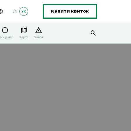
EN
УК
Купити квиток
нфоцентр
Карта
Увага