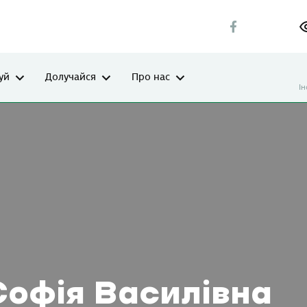
уй
Долучайся
Про нас
І
офія Василівна