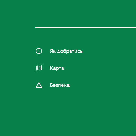
Як добратись
Карта
Безпека