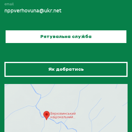
email
nppverhovuna@ukr.net
Рятувальна служба
Як добратись