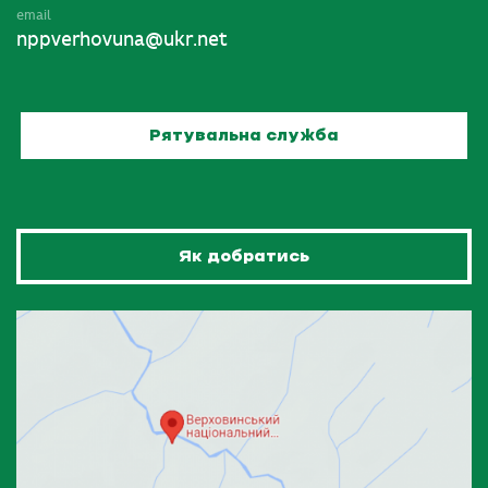
email
nppverhovuna@ukr.net
Рятувальна служба
Як добратись