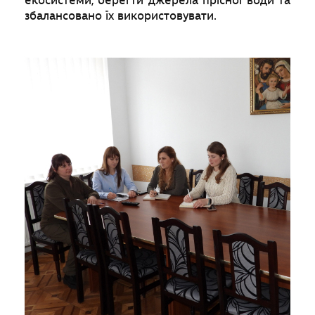
екосистеми, берегти джерела прісної води та
збалансовано їх використовувати.