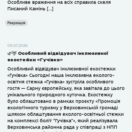
Особливе враження на всіх справила скеля
Писаний Камінь […]
Рекреація
09.07.2026
🌿🦌 Особливий відвідувач інклюзивної
екостежки «Гучівка»
Особливий відвідувач інклюзивної екостежки
«Гучівка» Сьогодні наша інклюзивна еколого-
освітня стежка «Гучівка» зустріла особливого
гостя — Сарну європейську, яка завітала до цього
унікального природного куточка. Екостежку
було облаштовано в рамках проєкту «Промоція
екологічного туризму у Верховинській громаді
шляхом облаштування еколого-освітньої стежки
на комплексі боліт “Гучівка”», який реалізувала
Верховинська районна рада у співпраці з НПП