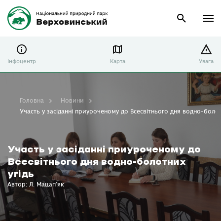
Інфоцентр
Карта
Увага
Головна
Новини
Участь у засіданні приуроченому до Всесвітнього дня водно-болот
Участь у засіданні приуроченому до
Всесвітнього дня водно-болотних
угідь
Автор: Л. Мацап’як