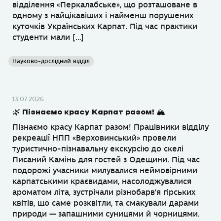
відділення «Перкалабське», що розташоване в
одному з найцікавіших і найменш порушених
куточків Українських Карпат. Під час практики
студенти мали […]
Науково-дослідний відділ
13.07.2026
🌿 Пізнаємо красу Карпат разом! 🏔
Пізнаємо красу Карпат разом! Працівники відділу
рекреації НПП «Верховинський» провели
туристично-пізнавальну екскурсію до скелі
Писаний Камінь для гостей з Одещини. Під час
подорожі учасники милувалися неймовірними
карпатськими краєвидами, насолоджувалися
ароматом літа, зустрічали різнобарв’я гірських
квітів, що саме розквітли, та смакували дарами
природи — запашними суницями й чорницями.