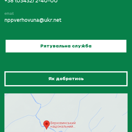
+38 (03432) 2-40-00
email
nppverhovuna@ukr.net
Рятувальна служба
Як добратись