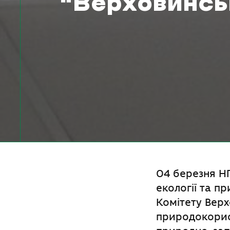
“Верховинсь
04 березня НП
екології та п
Комітету Верх
природокорис