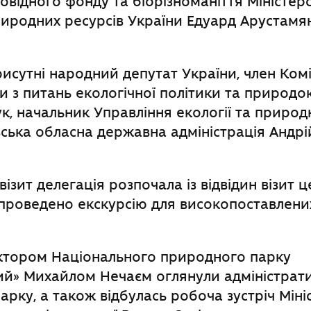
відного фонду та біорізноманіття Міністерс
риродних ресурсів України Едуард Арустамян
исутні народний депутат України, член Ком
и з питань екологічної політики та природ
, начальник Управління екології та природ
ська обласна державна адміністрація Андрій
ізит делегація розпочала із відвідин візит ц
о проведено екскурсію для високопоставлени
ектором Національного природного парку
ий» Михайлом Нечаєм оглянули адміністрат
рку, а також відбулась робоча зустріч Мініс