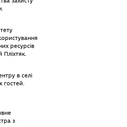
тва захисту
.
ітету
окористування
них ресурсів
 Пліхтяк.
ентру в селі
х гостей.
ивне
тра з