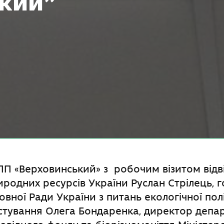
кий”
П «Верховинський» з робочим візитом відві
риродних ресурсів України Руслан Стрілець, 
овної Ради України з питань екологічної пол
тування Олега Бондаренка, директор депа