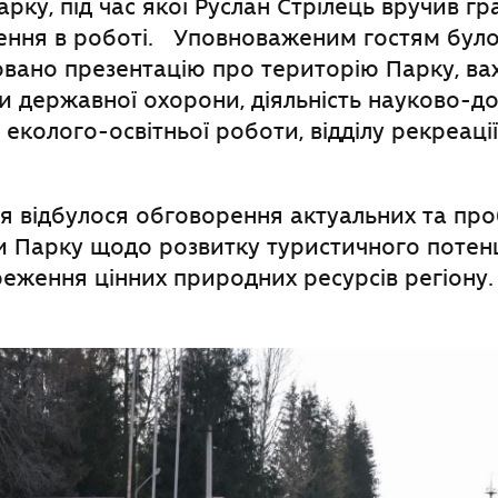
рку, під час якої Руслан Стрілець вручив гр
нення в роботі. Уповноваженим гостям бул
вано презентацію про територію Парку, ва
 державної охорони, діяльність науково-до
лу еколого-освітньої роботи, відділу рекреації
я відбулося обговорення актуальних та пр
 Парку щодо розвитку туристичного потенц
еження цінних природних ресурсів регіону.