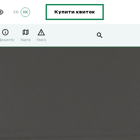
EN
УК
Купити квиток
нфоцентр
Карта
Увага