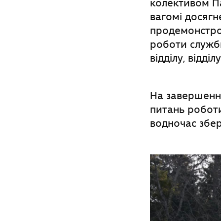
колективом Па
вагомі досяг
продемонстро
роботи служби
відділу, відді
На завершенн
питань роботи
водночас збер