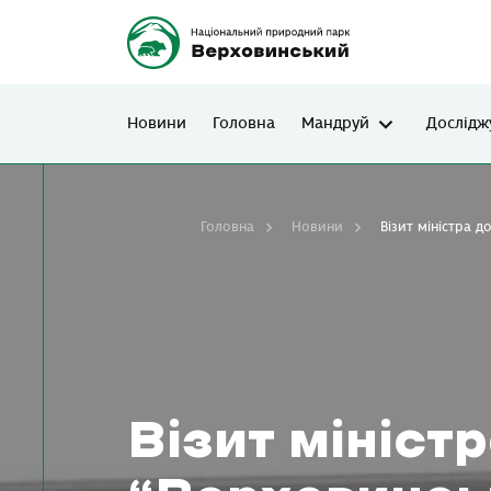
Новини
Головна
Мандруй
Дослідж
Головна
Новини
Візит міністра 
Візит мініст