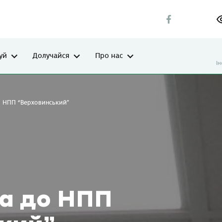
уй
Долучайся
Про нас
І
до НПП “Верховинський”
ра до НПП