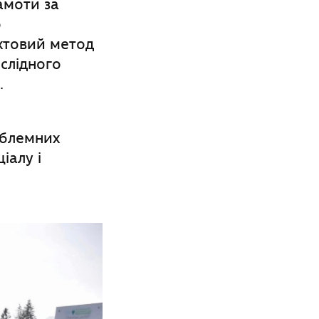
амоти за
о
хтовий метод
слідного
.
облемних
іалу і