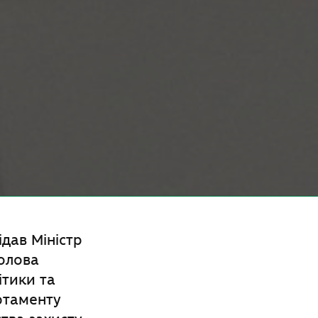
дав Міністр
голова
ітики та
ртаменту