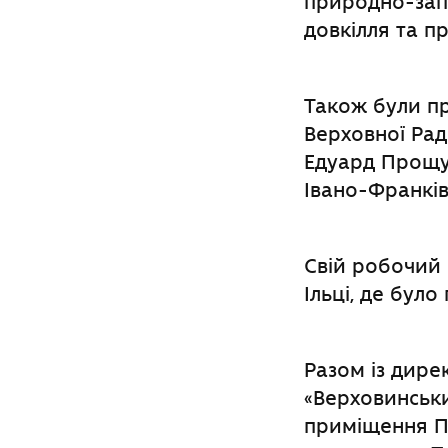
природно-запо
довкілля та п
Також були пр
Верховної Рад
Едуард Прощук
Івано-Франків
Свій робочий в
Ільці, де бул
Разом із дир
«Верховинськ
приміщення Па