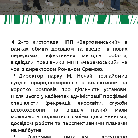
🌲
2-го листопада НПП «Верховинський», в
рамках обміну досвідом та введення нових
передових, ефективних методів роботи,
відвідали працівники НПП «Черемоський» на
чолі з директором Романом Єремою.
📍
Директор парку М. Нечай познайомив
сусідів природоохоронців з колективом та
коротко розповів про діяльність установи.
Після цього у кабінетах адміністрації профільні
спеціалісти (рекреації, екоосвіти, служби
держохорони та відділу науки) мали
можливість поділитися своїми досягненнями,
досвідом роботи та перспективними планами
на майбутнє.
📍
Окремим питанням досягнено