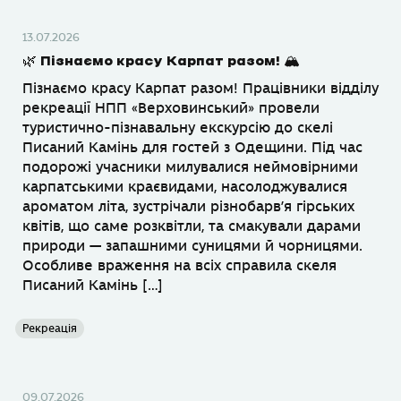
13.07.2026
🌿 Пізнаємо красу Карпат разом! 🏔
Пізнаємо красу Карпат разом! Працівники відділу
рекреації НПП «Верховинський» провели
туристично-пізнавальну екскурсію до скелі
Писаний Камінь для гостей з Одещини. Під час
подорожі учасники милувалися неймовірними
карпатськими краєвидами, насолоджувалися
ароматом літа, зустрічали різнобарв’я гірських
квітів, що саме розквітли, та смакували дарами
природи — запашними суницями й чорницями.
Особливе враження на всіх справила скеля
Писаний Камінь […]
Рекреація
09.07.2026