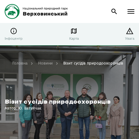
Інфоцентр
Карта
Увага
Головна
Новини
Візит сусідів природоохоронців
Візит сусідів природоохоронців
Автор: Ю. Ватуйчак