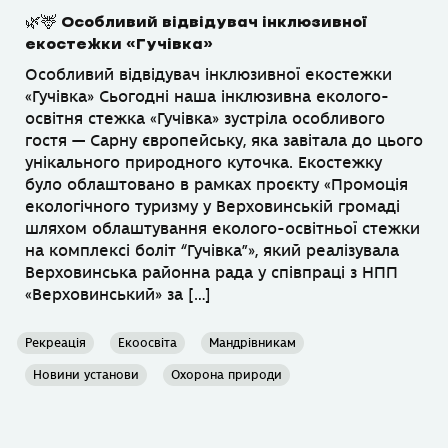
🌿🦌 Особливий відвідувач інклюзивної
екостежки «Гучівка»
Особливий відвідувач інклюзивної екостежки
«Гучівка» Сьогодні наша інклюзивна еколого-
освітня стежка «Гучівка» зустріла особливого
гостя — Сарну європейську, яка завітала до цього
унікального природного куточка. Екостежку
було облаштовано в рамках проєкту «Промоція
екологічного туризму у Верховинській громаді
шляхом облаштування еколого-освітньої стежки
на комплексі боліт “Гучівка”», який реалізувала
Верховинська районна рада у співпраці з НПП
«Верховинський» за […]
Рекреація
Екоосвіта
Мандрівникам
Новини установи
Охорона природи