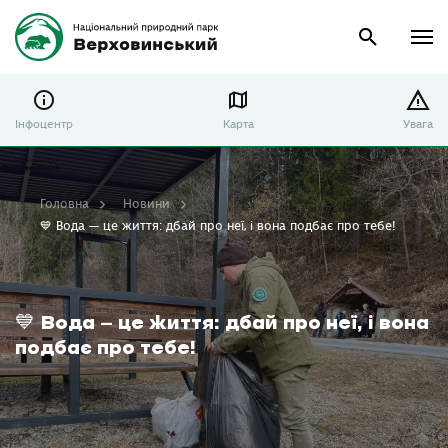
Інфоцентр
Карта
Увага
Головна
Новини
💙 Вода — це життя: дбай про неї, і вона подбає про тебе!
💙 Вода — це життя: дбай про неї, і вона
подбає про тебе!