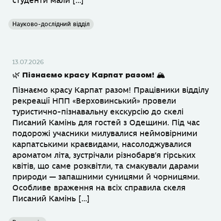
студенти мали […]
Науково-дослідний відділ
13.07.2026
🌿 Пізнаємо красу Карпат разом! 🏔
Пізнаємо красу Карпат разом! Працівники відділу
рекреації НПП «Верховинський» провели
туристично-пізнавальну екскурсію до скелі
Писаний Камінь для гостей з Одещини. Під час
подорожі учасники милувалися неймовірними
карпатськими краєвидами, насолоджувалися
ароматом літа, зустрічали різнобарв’я гірських
квітів, що саме розквітли, та смакували дарами
природи — запашними суницями й чорницями.
Особливе враження на всіх справила скеля
Писаний Камінь […]