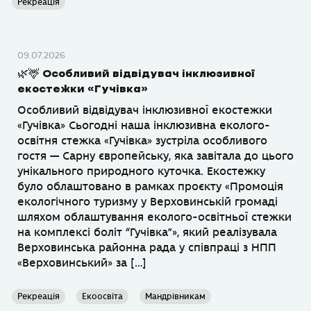
Рекреація
09.07.2026
🌿🦌 Особливий відвідувач інклюзивної
екостежки «Гучівка»
Особливий відвідувач інклюзивної екостежки
«Гучівка» Сьогодні наша інклюзивна еколого-
освітня стежка «Гучівка» зустріла особливого
гостя — Сарну європейську, яка завітала до цього
унікального природного куточка. Екостежку
було облаштовано в рамках проєкту «Промоція
екологічного туризму у Верховинській громаді
шляхом облаштування еколого-освітньої стежки
на комплексі боліт “Гучівка”», який реалізувала
Верховинська районна рада у співпраці з НПП
«Верховинський» за […]
Рекреація
Екоосвіта
Мандрівникам