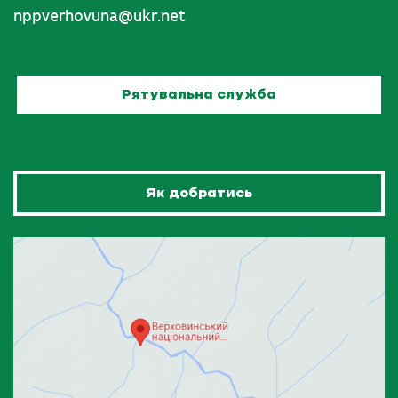
nppverhovuna@ukr.net
Рятувальна служба
Як добратись