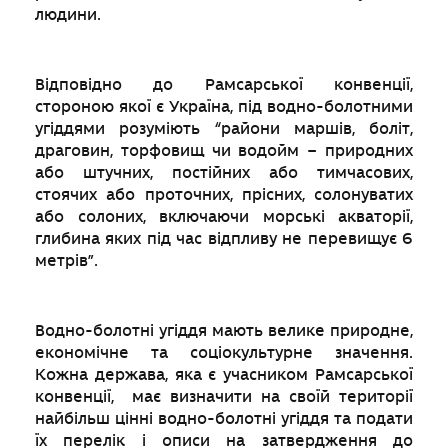
людини.
Відповідно до Рамсарської конвенції,
стороною якої є Україна, під водно-болотними
угіддями розуміють “райони маршів, боліт,
драговин, торфовищ чи водойм – природних
або штучних, постійних або тимчасових,
стоячих або проточних, прісних, солонуватих
або солоних, включаючи морські акваторії,
глибина яких під час відпливу не перевищує 6
метрів”.
Водно-болотні угіддя мають велике природне,
економічне та соціокультурне значення.
Кожна держава, яка є учасником Рамсарської
конвенції, має визначити на своїй території
найбільш цінні водно-болотні угіддя та подати
їх перелік і описи на затвердження до