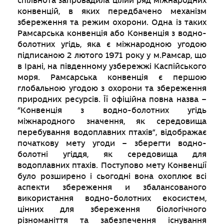
спільнота запровадила цілий ряд міжнародних
конвенцій, в яких передбачено механізм
збереження та режим охорони. Одна із таких
Рамсарська конвенція або Конвенція з водно-
болотних угідь, яка є міжнародною угодою
підписаною 2 лютого 1971 року у м.Рамсар, що
в Ірані, на південному узбережжі Каспійського
моря. Рамсарська конвенція є першою
глобальною угодою з охорони та збереження
природних ресурсів. Її офіційна повна назва –
“Конвенція з водно-болотних угідь
міжнародного значення, як середовища
перебування водоплавних птахів”, відображає
початкову мету угоди – зберегти водно-
болотні угіддя, як середовища для
водоплавних птахів. Поступово мету Конвенції
було розширено і сьогодні вона охоплює всі
аспекти збереження и збалансованого
використання водно-болотних екосистем,
цінних для збереження біологічного
різноманіття та забезпечення існування