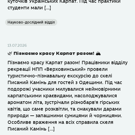
куточків Українських Карпат. Під час практики
студенти мали […]
Науково-дослідний відділ
13.07.2026
🌿 Пізнаємо красу Карпат разом! 🏔
Пізнаємо красу Карпат разом! Працівники відділу
рекреації НПП «Верховинський» провели
туристично-пізнавальну екскурсію до скелі
Писаний Камінь для гостей з Одещини. Під час
подорожі учасники милувалися неймовірними
карпатськими краєвидами, насолоджувалися
ароматом літа, зустрічали різнобарв’я гірських
квітів, що саме розквітли, та смакували дарами
природи — запашними суницями й чорницями.
Особливе враження на всіх справила скеля
Писаний Камінь […]