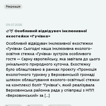
Рекреація
09.07.2026
🌿🦌 Особливий відвідувач інклюзивної
екостежки «Гучівка»
Особливий відвідувач інклюзивної екостежки
«Гучівка» Сьогодні наша інклюзивна еколого-
освітня стежка «Гучівка» зустріла особливого
гостя — Сарну європейську, яка завітала до цього
унікального природного куточка. Екостежку
було облаштовано в рамках проєкту «Промоція
екологічного туризму у Верховинській громаді
шляхом облаштування еколого-освітньої стежки
на комплексі боліт “Гучівка”», який реалізувала
Верховинська районна рада у співпраці з НПП
«Верховинський» за […]