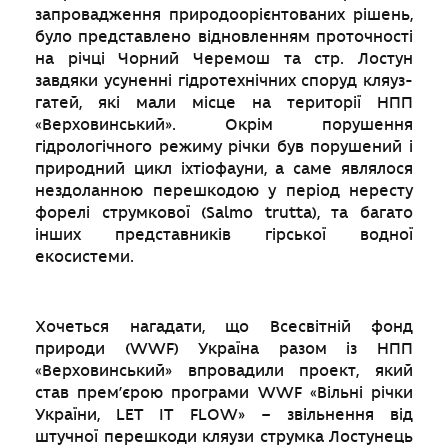
запровадження природоорієнтованих рішень,
було представлено відновленням проточності
на річці Чорний Черемош та стр. Лостун
завдяки усуненні гідротехнічних споруд кляуз-
гатей, які мали місце на території НПП
«Верховинський». Окрім порушення
гідрологічного режиму річки був порушений і
природний цикл іхтіофауни, а саме являлося
нездоланною перешкодою у період нересту
форелі струмкової (Salmo trutta), та багато
інших представників гірської водної
екосистеми.
Хочеться нагадати, що Всесвітній фонд
природи (WWF) Україна разом із НПП
«Верховинський» впровадили проект, який
став прем’єрою програми WWF «Вільні річки
України, LET IT FLOW» – звільнення від
штучної перешкоди кляузи струмка Лостунець