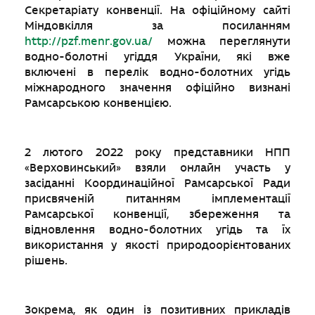
Секретаріату конвенції. На офіційному сайті
Міндовкілля за посиланням
http://pzf.menr.gov.ua/
можна переглянути
водно-болотні угіддя України, які вже
включені в перелік водно-болотних угідь
міжнародного значення офіційно визнані
Рамсарською конвенцією.
2 лютого 2022 року представники НПП
«Верховинський» взяли онлайн участь у
засіданні Координаційної Рамсарської Ради
присвяченій питанням імплементації
Рамсарської конвенції, збереження та
відновлення водно-болотних угідь та їх
використання у якості природоорієнтованих
рішень.
Зокрема, як один із позитивних прикладів