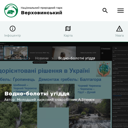
Інфоцентр
Карта
Увага
Головна
Новини
Водно-болотні угіддя
Водно-болотні угіддя
Автор: Молодший науковий співробітник А.Зітенюк