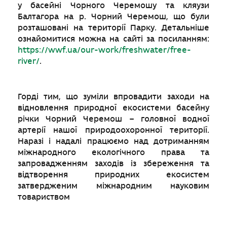
у басейні Чорного Черемошу та кляузи
Балтагора на р. Чорний Черемош, що були
розташовані на території Парку. Детальніше
ознайомитися можна на сайті за посиланням:
https://wwf.ua/our-work/freshwater/free-
river/
.
Горді тим, що зуміли впровадити заходи на
відновлення природної екосистеми басейну
річки Чорний Черемош – головної водної
артерії нашої природоохоронної території.
Наразі і надалі працюємо над дотриманням
міжнародного екологічного права та
запровадженням заходів із збереження та
відтворення природних екосистем
затвердженим міжнародним науковим
товариством