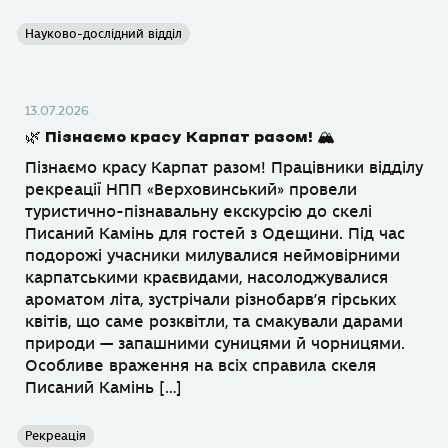
Науково-дослідний відділ
13.07.2026
🌿 Пізнаємо красу Карпат разом! 🏔
Пізнаємо красу Карпат разом! Працівники відділу
рекреації НПП «Верховинський» провели
туристично-пізнавальну екскурсію до скелі
Писаний Камінь для гостей з Одещини. Під час
подорожі учасники милувалися неймовірними
карпатськими краєвидами, насолоджувалися
ароматом літа, зустрічали різнобарв’я гірських
квітів, що саме розквітли, та смакували дарами
природи — запашними суницями й чорницями.
Особливе враження на всіх справила скеля
Писаний Камінь […]
Рекреація