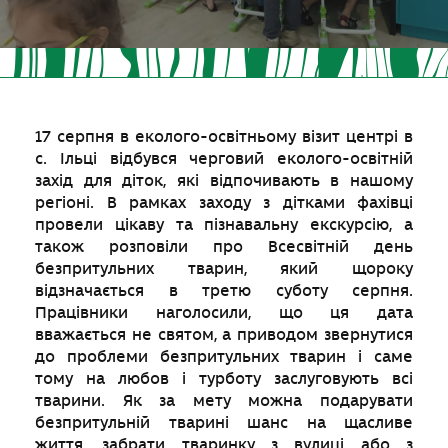
17 серпня в еколого-освітньому візит центрі в
с. Ільці відбувся черговий еколого-освітній
захід для діток, які відпочивають в нашому
регіоні. В рамках заходу з дітками фахівці
провели цікаву та пізнавальну екскурсію, а
також розповіли про Всесвітній день
безпритульних тварин, який щороку
відзначається в третю суботу серпня.
Працівники наголосили, що ця дата
вважається не святом, а приводом звернутися
до проблеми безпритульних тварин і саме
тому на любов і турботу заслуговують всі
тварини. Як за мету можна подарувати
безпритульній тварині шанс на щасливе
життя, забрати тваринку з вулиці або з