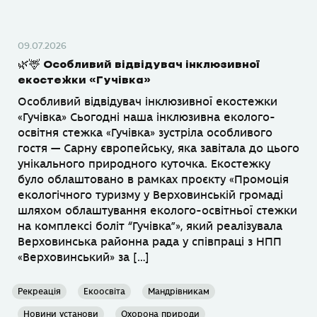
09.07.2026
🌿🦌 Особливий відвідувач інклюзивної
екостежки «Гучівка»
Особливий відвідувач інклюзивної екостежки
«Гучівка» Сьогодні наша інклюзивна еколого-
освітня стежка «Гучівка» зустріла особливого
гостя — Сарну європейську, яка завітала до цього
унікального природного куточка. Екостежку
було облаштовано в рамках проєкту «Промоція
екологічного туризму у Верховинській громаді
шляхом облаштування еколого-освітньої стежки
на комплексі боліт “Гучівка”», який реалізувала
Верховинська районна рада у співпраці з НПП
«Верховинський» за […]
Рекреація
Екоосвіта
Мандрівникам
Новини установи
Охорона природи