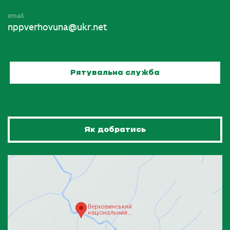
email
nppverhovuna@ukr.net
Рятувальна служба
Як добратись