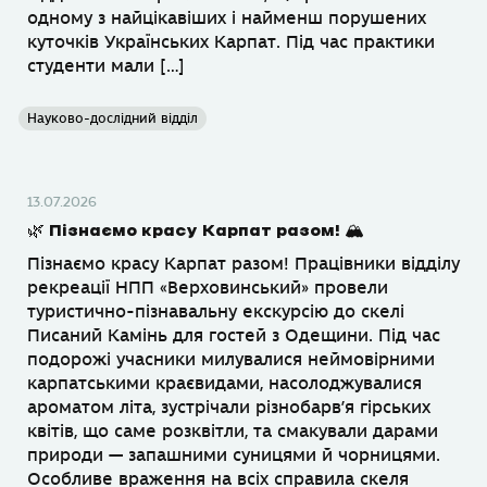
одному з найцікавіших і найменш порушених
куточків Українських Карпат. Під час практики
студенти мали […]
Науково-дослідний відділ
13.07.2026
🌿 Пізнаємо красу Карпат разом! 🏔
Пізнаємо красу Карпат разом! Працівники відділу
рекреації НПП «Верховинський» провели
туристично-пізнавальну екскурсію до скелі
Писаний Камінь для гостей з Одещини. Під час
подорожі учасники милувалися неймовірними
карпатськими краєвидами, насолоджувалися
ароматом літа, зустрічали різнобарв’я гірських
квітів, що саме розквітли, та смакували дарами
природи — запашними суницями й чорницями.
Особливе враження на всіх справила скеля