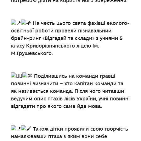
потребою діяти на користь його збереження.
На честь цього свята фахівці еколого-
освітньої роботи провели пізнавальний
брейн-ринг «Відгадай та склади» з учнями 5
класу Криворівнянського ліцею Ім.
М.Грушевського.
Поділившись на команди гравці
повинні визначити – хто капітан команди та
як називається команда. Після чого читавши
ведучим опис птахів лісів України, учні повинні
відгадати про якого саме йде мова.
Також дітки проявили свою творчість
намалювавши птаха з яким вони себе