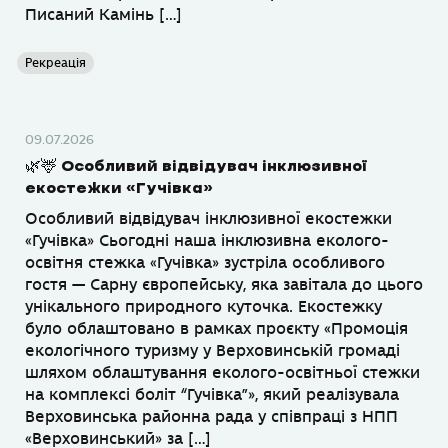
Писаний Камінь […]
Рекреація
09.07.2026
🌿🦌 Особливий відвідувач інклюзивної
екостежки «Гучівка»
Особливий відвідувач інклюзивної екостежки
«Гучівка» Сьогодні наша інклюзивна еколого-
освітня стежка «Гучівка» зустріла особливого
гостя — Сарну європейську, яка завітала до цього
унікального природного куточка. Екостежку
було облаштовано в рамках проєкту «Промоція
екологічного туризму у Верховинській громаді
шляхом облаштування еколого-освітньої стежки
на комплексі боліт “Гучівка”», який реалізувала
Верховинська районна рада у співпраці з НПП
«Верховинський» за […]