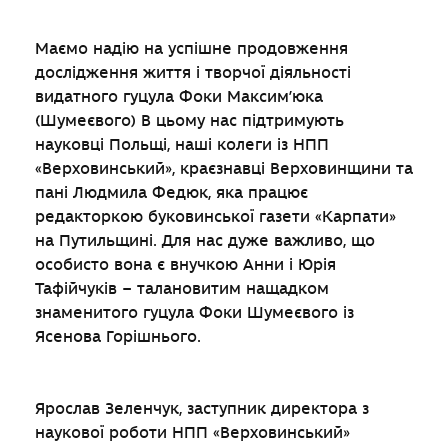
Маємо надію на успішне продовження
дослідження життя і творчої діяльності
видатного гуцула Фоки Максим’юка
(Шумеєвого) В цьому нас підтримують
науковці Польщі, наші колеги із НПП
«Верховинський», краєзнавці Верховинщини та
пані Людмила Федюк, яка працює
редакторкою буковинської газети «Карпати»
на Путильщині. Для нас дуже важливо, що
особисто вона є внучкою Анни і Юрія
Тафійчуків – талановитим нащадком
знаменитого гуцула Фоки Шумеєвого із
Ясенова Горішнього.
Ярослав Зеленчук, заступник директора з
наукової роботи НПП «Верховинський»