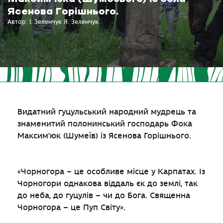
Ясенова Горішнього.
Автор: І. Зеленчук Я. Зеленчук
Видатний гуцульський народний мудрець та
знаменитий полонинський господарь Фока
Максим’юк (Шумеїв) із Ясенова Горішнього.
«Чорногора – це особливе місце у Карпатах. Із
Чорногори однакова віддаль єк до землі, так
до неба, до гуцулів – чи до Бога. Священна
Чорногора – це Пуп Світу».