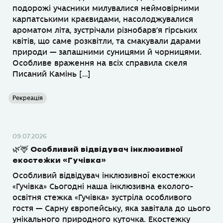
подорожі учасники милувалися неймовірними
карпатськими краєвидами, насолоджувалися
ароматом літа, зустрічали різнобарв’я гірських
квітів, що саме розквітли, та смакували дарами
природи — запашними суницями й чорницями.
Особливе враження на всіх справила скеля
Писаний Камінь […]
Рекреація
09.07.2026
🌿🦌 Особливий відвідувач інклюзивної
екостежки «Гучівка»
Особливий відвідувач інклюзивної екостежки
«Гучівка» Сьогодні наша інклюзивна еколого-
освітня стежка «Гучівка» зустріла особливого
гостя — Сарну європейську, яка завітала до цього
унікального природного куточка. Екостежку