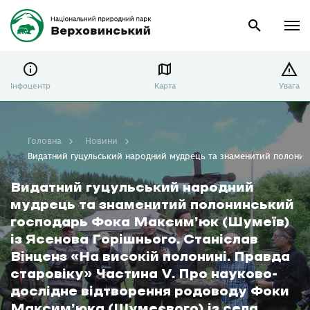
Інфоцентр
Карта
Увага
Головна
Новини
Видатний гуцульський народний мудрець та знаменитий полонинсь
Видатний гуцульський народний
мудрець та знаменитий полонинський
господарь Фока Максим’юк (Шумеїв)
із Ясенова Горішнього. Станіслав
Вінценз «На високій полонині. Правда
старовіку» Частина V. Про науково-
дослідне відтворення родоводу Фоки
Максим’юка (Шумеєвого) із села