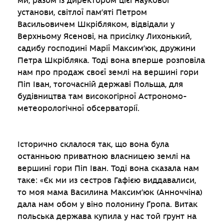
ми, разом із директором цієї наукової
установи, світлої пам’яті Петром
Васильовичем Шкрібляком, відвідали у
Верхньому Ясенові, на присілку Лихонький,
садибу господині Марії Максим’юк, дружини
Петра Шкрібляка. Тоді вона вперше розповіла
нам про продаж своєї землі на вершині гори
Піп Іван, тогочасній державі Польща, для
будівництва там високогірної Астрономо-
метеорологічної обсерваторії.
Історично склалося так, що вона була
останньою приватною власницею землі на
вершині гори Піп Іван. Тоді вона сказала нам
таке: «Єк ми из сестров Гафією виддавалиси,
то моя мама Василина Максим’юк (Анноччіна)
дала нам обом у віно полонину Ґропа. Витак
польська держава купила у нас той ґрунт на