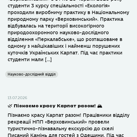
студенти 3 курсу спеціальності «Екологія»
проходили виробничу практику в Національному
природному парку «Верховинський». Практика
відбувалась на території високогірного
природоохоронного науково-дослідного
відділення «Перкалабське», що розташоване в
одному з найцікавіших і найменш порушених
куточків Українських Карпат. Під час практики
студенти мали […]
Науково-дослідний відділ
13.07.2026
🌿 Пізнаємо красу Карпат разом! 🏔
Пізнаємо красу Карпат разом! Працівники відділу
рекреації НПП «Верховинський» провели
туристично-пізнавальну екскурсію до скелі
Писаний Камінь для гостей з Одещини. Під час