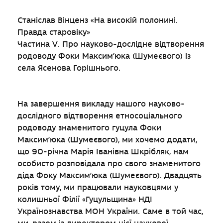
Станіслав Вінценз «На високій полонині.
Правда старовіку»
Частина V. Про науково-дослідне відтворення
родоводу Фоки Максим’юка (Шумеєвого) із
села Ясенова Горішнього.
На завершення викладу нашого науково-
дослідного відтворення етносоціального
родоводу знаменитого гуцула Фоки
Максим’юка (Шумеєвого), ми хочемо додати,
що 90-річна Марія Іванівна Шкрібляк, нам
особисто розповідала про свого знаменитого
діда Фоку Максим’юка (Шумеєвого). Двадцять
років тому, ми працювали науковцями у
колишньої Філії «Гуцульщина» НДІ
Українознавства МОН України. Саме в той час,