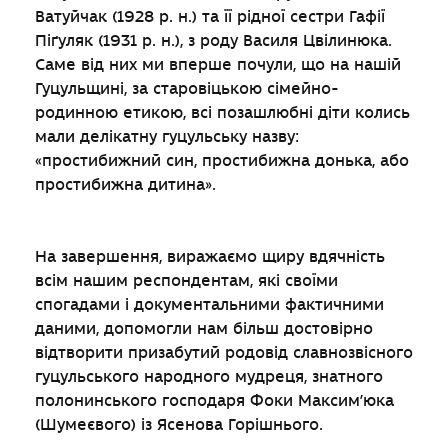
Ватуйчак (1928 р. н.) та її рідної сестри Гафії
Піґуляк (1931 р. н.), з роду Василя Цвілинюка.
Саме від них ми вперше почули, що на нашій
Гуцульщині, за старовіцькою сімейно-
родинною етикою, всі позашлюбні діти колись
мали делікатну гуцульську назву:
«простибижний син, простибижна донька, або
простибижна дитина».
На завершення, виражаємо щиру вдячність
всім нашим респондентам, які своїми
спогадами і документальними фактичними
даними, допомогли нам більш достовірно
відтворити призабутий родовід славнозвісного
гуцульського народного мудреця, знатного
полонинського господаря Фоки Максим’юка
(Шумеєвого) із Ясенова Горішнього.