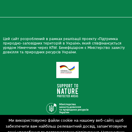
Цей сайт розроблений в рамках реалізації проекту «Підтримка
природно-заповідних територій в Україні», який співфінансується
урядом Німеччини через KfW. Бенефіціаром є Міністерство захисту
довкілля та природних ресурсів України.
Ми використовуємо файли cookie на нашому веб-сайті, щоб
Дизайн
забезпечити вам найбільш релевантний досвід, запам’ятовуючи
Розробка
siteGist