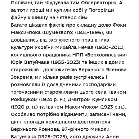
Попівані, тай збудувала там Обсерваторію. А
за тоти гроші ми купили собі у Погорілци
файну кішницу на чєтверо сін».
Багато цікавих фактів про складну долю Фоки
Максим’юка (Шумеєвого) (1831-1896), ми
довідались від заслуженого працівника
культури України Михайла Нечая (1930-2011),
колишнього працівника НПП «Верховинський»
Юрія Ватуйчака (1955-2023) та інших відомих
старожилів і довгожителів Верхнього Ясенова.
Зокрема, ми кілька разів зустрічались і
розмовляли із досвідченими господарями,
тогочасними старожилами цього села: Іваном
Рокіщуком (1924 р. н.), Дмитром Кумликом
(1920 р. н.) та Іваном Максим’юком (1923 р.н.).
Особливо потрібно відзначити, записані нами,
цінні спогади колишнього довгожителя
Верхнього Ясенова, 97-річного Миколи
Ватуйчака (1928-2025), його дружини Анни