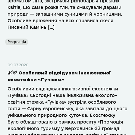
ароматом літа, зустрічали різнобарв’я гірських
квітів, що саме розквітли, та смакували дарами
природи — запашними суницями й чорницями.
Особливе враження на всіх справила скеля
Писаний Камінь […]
Рекреація
09.07.2026
🌿🦌 Особливий відвідувач інклюзивної
екостежки «Гучівка»
Особливий відвідувач інклюзивної екостежки
«Гучівка» Сьогодні наша інклюзивна еколого-
освітня стежка «Гучівка» зустріла особливого
гостя — Сарну європейську, яка завітала до цього
унікального природного куточка. Екостежку
було облаштовано в рамках проєкту «Промоція
екологічного туризму у Верховинській громаді