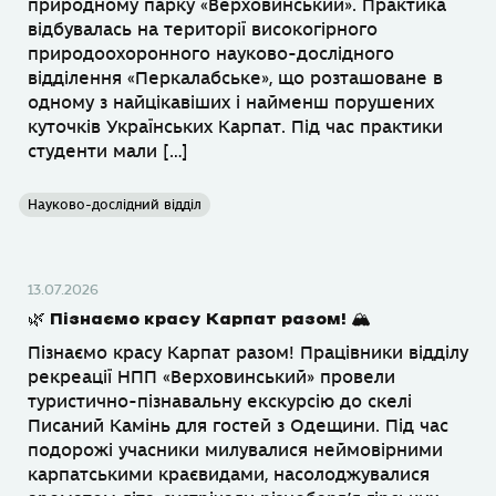
природному парку «Верховинський». Практика
відбувалась на території високогірного
природоохоронного науково-дослідного
відділення «Перкалабське», що розташоване в
одному з найцікавіших і найменш порушених
куточків Українських Карпат. Під час практики
студенти мали […]
Науково-дослідний відділ
13.07.2026
🌿 Пізнаємо красу Карпат разом! 🏔
Пізнаємо красу Карпат разом! Працівники відділу
рекреації НПП «Верховинський» провели
туристично-пізнавальну екскурсію до скелі
Писаний Камінь для гостей з Одещини. Під час
подорожі учасники милувалися неймовірними
карпатськими краєвидами, насолоджувалися