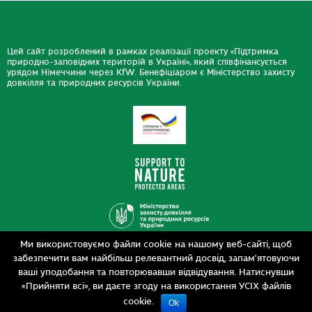
Цей сайт розроблений в рамках реалізації проекту «Підтримка
природно-заповідних територій в Україні», який співфінансується
урядом Німеччини через KfW. Бенефіціаром є Міністерство захисту
довкілля та природних ресурсів України.
Ми використовуємо файли cookie на нашому веб-сайті, щоб
Дизайн
забезпечити вам найбільш релевантний досвід, запам’ятовуючи
Розробка
siteGist
ваші уподобання та повторювавши відвідування. Натиснувши
«Прийняти всі», ви даєте згоду на використання УСІХ файлів
cookie.
Ok