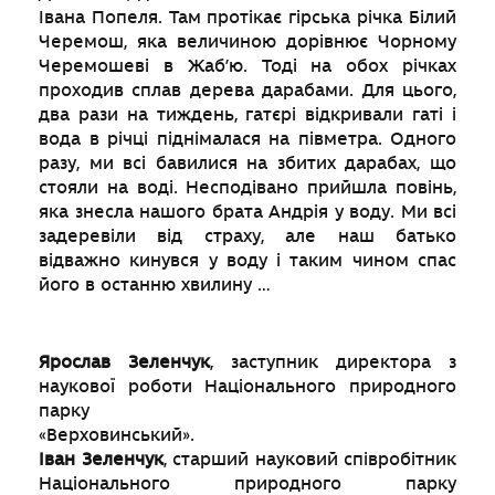
Івана Попеля. Там протікає гірська річка Білий
Черемош, яка величиною дорівнює Чорному
Черемошеві в Жаб’ю. Тоді на обох річках
проходив сплав дерева дарабами. Для цього,
два рази на тиждень, гатєрі відкривали гаті і
вода в річці піднімалася на півметра. Одного
разу, ми всі бавилися на збитих дарабах, що
стояли на воді. Несподівано прийшла повінь,
яка знесла нашого брата Андрія у воду. Ми всі
задеревіли від страху, але наш батько
відважно кинувся у воду і таким чином спас
його в останню хвилину …
Ярослав Зеленчук
, заступник директора з
наукової роботи Національного природного
парку
«Верховинськи
Іван Зеленчук
, старший науковий співробітник
Національного природного парку