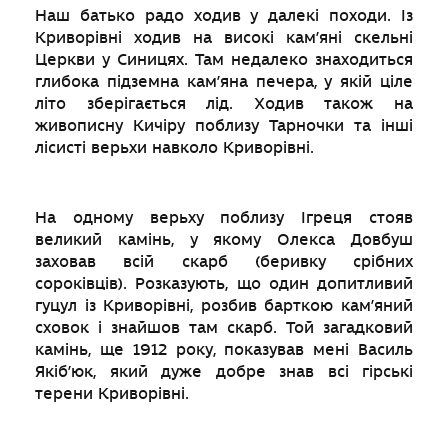
Наш батько радо ходив у далекі походи. Із
Криворівні ходив на високі кам’яні скельні
Церкви у Синицях. Там недалеко знаходиться
глибока підземна кам’яна печера, у якій ціле
літо зберігається лід. Ходив також на
живописну Кичіру поблизу Тарночки та інші
лісисті верьхи навколо Криворівні.
На одному верьху поблизу Ігреця стояв
великий камінь, у якому Олекса Довбуш
заховав всій скарб (беривку срібних
сороківців). Розказують, що один допитливий
гуцул із Криворівні, розбив барткою кам’яний
сховок і знайшов там скарб. Той загадковий
камінь, ще 1912 року, показував мені Василь
Якіб’юк, який дуже добре знав всі гірські
терени Криворівні.