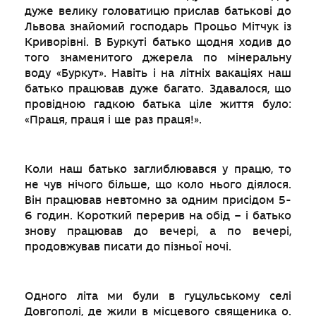
дуже велику головатицю прислав батькові до
Львова знайомий господарь Процьо Мітчук із
Криворівні. В Буркуті батько щодня ходив до
того знаменитого джерела по мінеральну
воду «Буркут». Навіть і на літніх вакаціях наш
батько працював дуже багато. Здавалося, що
провідною гадкою батька ціле життя було:
«Праця, праця і ще раз праця!».
Коли наш батько заглиблювався у працю, то
не чув нічого більше, що коло нього діялося.
Він працював невтомно за одним присідом 5-
6 годин. Короткий перерив на обід – і батько
знову працював до вечері, а по вечері,
продовжував писати до пізньої ночі.
Одного літа ми були в гуцульському селі
Довгополі, де жили в місцевого священика о.