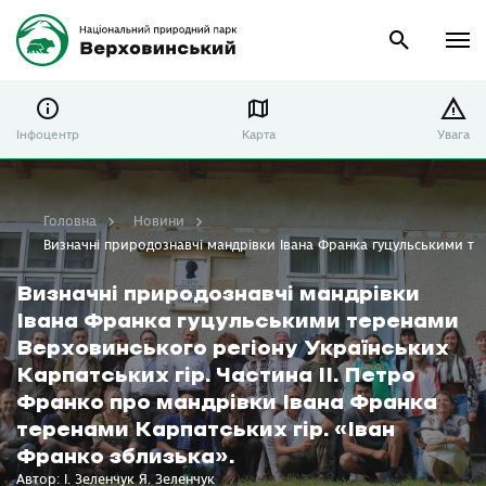
Інфоцентр
Карта
Увага
Головна
Новини
Визначні природознавчі мандрівки Івана Франка гуцульськими тер
Визначні природознавчі мандрівки
Івана Франка гуцульськими теренами
Верховинського регіону Українських
Карпатських гір. Частина ІІ. Петро
Франко про мандрівки Івана Франка
теренами Карпатських гір. «Іван
Франко зблизька».
Автор: І. Зеленчук Я. Зеленчук