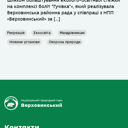
шляхом облаштування еколого-освітньої стежки
на комплексі боліт “Гучівка”», який реалізувала
Верховинська районна рада у співпраці з НПП
«Верховинський» за […]
Рекреація
Екоосвіта
Мандрівникам
Новини установи
Охорона природи
Контакти