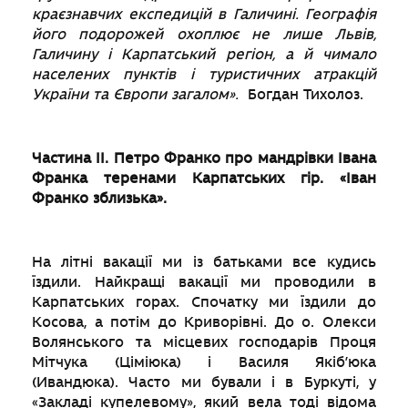
краєзнавчих експедицій в Галичині. Географія
його подорожей охоплює не лише Львів,
Галичину і Карпатський регіон, а й чимало
населених пунктів і туристичних атракцій
України та Європи загалом».
Богдан Тихолоз.
Частина ІІ. Петро Франко про мандрівки Івана
Франка теренами Карпатських гір. «Іван
Франко зблизька».
На літні вакації ми із батьками все кудись
їздили. Найкращі вакації ми проводили в
Карпатських горах. Спочатку ми їздили до
Косова, а потім до Криворівні. До о. Олекси
Волянського та місцевих господарів Проця
Мітчука (Ціміюка) і Василя Якіб’юка
(Ивандюка). Часто ми бували і в Буркуті, у
«Закладі купелевому», який вела тоді відома