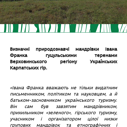
Визначні природознавчі мандрівки Івана
Франка гуцульськими теренами
Верховинського регіону Українських
Карпатських гір.
«Івана Франка вважають не тільки видатним
письменником, політиком та науковцем, а й
батьком-засновником українського туризму.
Він сам був завзятим мандрівником,
прихильником «зеленого», гірського туризму,
учасником і організатором цілої низки
групових мандрівок та етнографічних і