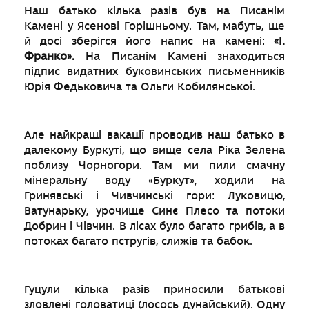
Наш батько кілька разів був на Писанім
Камені у Ясенові Горішньому. Там, мабуть, ще
й досі зберігся його напис на камені:
«І.
Франко».
На Писанім Камені знаходиться
підпис видатних буковинських письменників
Юрія Федьковича та Ольги Кобилянської.
Але найкращі вакації проводив наш батько в
далекому Буркуті, що вище села Ріка Зелена
поблизу Чорногори. Там ми пили смачну
мінеральну воду «Буркут», ходили на
Гринявські і Чивчинські гори: Луковицю,
Ватунарьку, урочище Синє Плесо та потоки
Добрин і Чівчин. В лісах було багато грибів, а в
потоках багато пстругів, слижів та бабок.
Гуцули кілька разів приносили батькові
зловлені головатиці (лосось дунайський). Одну