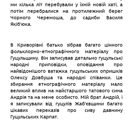
ми кілька літ перебували у їхній новій хаті, а
потім перебралися на протилежний берег
Чорного Черемоша, до садиби Василя
Якіб’юка.
В Криворівні батько зібрав багато цінного
фольклорно-етнографічного матеріалу про
Гуцульщину. Він записував детально гуцульські
народні приповідки, оповідання про
найвідомішого ватажка гуцульських опришків
Олексу Довбуша та народні співанки. Це
збирання етнографічного матеріалу мало
великий вплив на найстаршого татового сина
Андрія та на мене особисто. Мій брат Андрій, і
я записували від гуцулів Жаб’євщини багато
цікавих переказів про сиву давнину
Гуцульських Карпат.