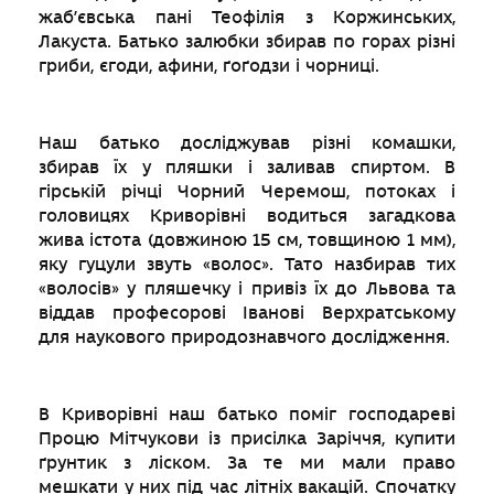
жаб’євська пані Теофілія з Коржинських,
Лакуста. Батько залюбки збирав по горах різні
гриби, єгоди, афини, ґоґодзи і чорниці.
Наш батько досліджував різні комашки,
збирав їх у пляшки і заливав спиртом. В
гірській річці Чорний Черемош, потоках і
головицях Криворівні водиться загадкова
жива істота (довжиною 15 см, товщиною 1 мм),
яку гуцули звуть «волос». Тато назбирав тих
«волосів» у пляшечку і привіз їх до Львова та
віддав професорові Іванові Верхратському
для наукового природознавчого дослідження.
В Криворівні наш батько поміг господареві
Процю Мітчукови із присілка Заріччя, купити
ґрунтик з ліском. За те ми мали право
мешкати у них під час літніх вакацій. Спочатку