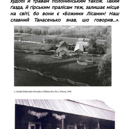
худобі й травам полонинським також. Такий
ґазда, й гірським пралісам теж, залишає місце
на світі, бо вони є «Божими Лісами»! Наш
славний Танасенько знав, шо говорив…».