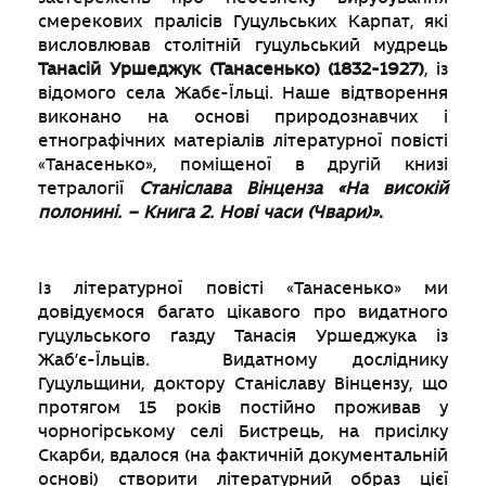
смерекових пралісів Гуцульських Карпат, які
висловлював столітній гуцульський мудрець
Танасій Уршеджук (Танасенько) (1832-1927)
, із
відомого села Жабє-Їльці. Наше відтворення
виконано на основі природознавчих і
етнографічних матеріалів літературної повісті
«Танасенько», поміщеної в другій книзі
тетралогії
Станіслава Вінценза «На високій
полонині. – Книга 2. Нові часи (Чвари)»
.
Із літературної повісті «Танасенько» ми
довідуємося багато цікавого про видатного
гуцульського ґазду Танасія Уршеджука із
Жаб’є-Їльців. Видатному досліднику
Гуцульщини, доктору Станіславу Вінцензу, що
протягом 15 років постійно проживав у
чорногірському селі Бистрець, на присілку
Скарби, вдалося (на фактичній документальній
основі) створити літературний образ цієї