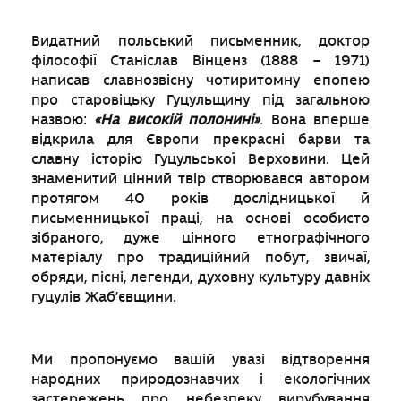
Видатний польський письменник, доктор
філософії Станіслав Вінценз (1888 – 1971)
написав славнозвісну чотиритомну епопею
про старовіцьку Гуцульщину під загальною
назвою:
«На високій полонині»
.
Вона вперше
відкрила для Європи прекрасні барви та
славну історію Гуцульської Верховини. Цей
знаменитий цінний твір створювався автором
протягом 40 років дослідницької й
письменницької праці, на основі особисто
зібраного, дуже цінного етнографічного
матеріалу про традиційний побут, звичаї,
обряди, пісні, легенди, духовну культуру давніх
гуцулів Жаб’євщини.
Ми пропонуємо вашій увазі відтворення
народних природознавчих і екологічних
застережень про небезпеку вирубування