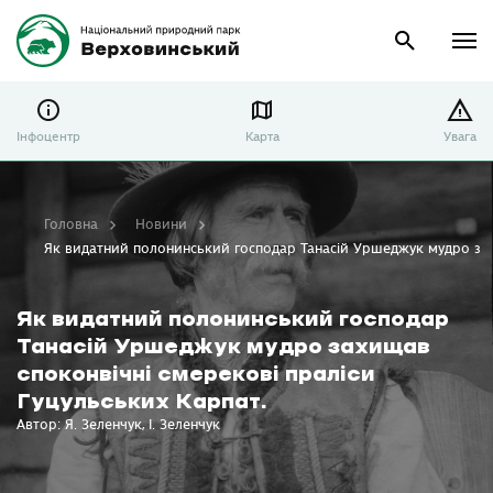
Інфоцентр
Карта
Увага
Головна
Новини
Як видатний полонинський господар Танасій Уршеджук мудро захи
Як видатний полонинський господар
Танасій Уршеджук мудро захищав
споконвічні смерекові праліси
Гуцульських Карпат.
Автор: Я. Зеленчук, І. Зеленчук