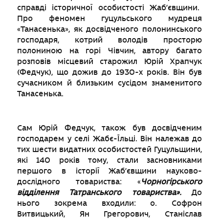
справді історичної особистості Жаб’євщини.
Про феномен гуцульського мудреця
«Танасенька», як досвідченого полонинського
господаря, котрий володів просторю
полониною на горі Чівчин, автору багато
розповів місцевий старожил Юрій Храпчук
(Федчук), що дожив до 1930-х років. Він був
сучасником й близьким сусідом знаменитого
Танасенька.
Сам Юрій Федчук, також був досвідченим
господарем у селі Жабє-Їльці. Він належав до
тих шести видатних особистостей Гуцульщини,
які 140 років тому, стали засновниками
першого в історії Жаб’євщини науково-
дослідного товариства: «
Чорногірського
відділення Татранського товариства».
До
нього зокрема входили: о. Софрон
Витвицький, Ян Грегорович, Станіслав