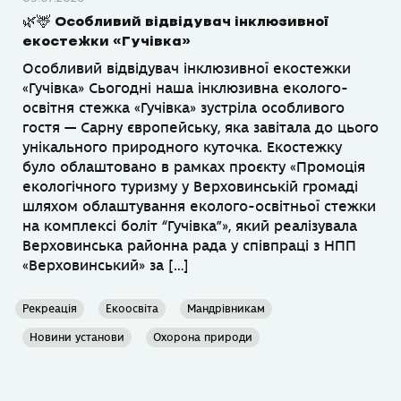
🌿🦌 Особливий відвідувач інклюзивної
екостежки «Гучівка»
Особливий відвідувач інклюзивної екостежки
«Гучівка» Сьогодні наша інклюзивна еколого-
освітня стежка «Гучівка» зустріла особливого
гостя — Сарну європейську, яка завітала до цього
унікального природного куточка. Екостежку
було облаштовано в рамках проєкту «Промоція
екологічного туризму у Верховинській громаді
шляхом облаштування еколого-освітньої стежки
на комплексі боліт “Гучівка”», який реалізувала
Верховинська районна рада у співпраці з НПП
«Верховинський» за […]
Рекреація
Екоосвіта
Мандрівникам
Новини установи
Охорона природи