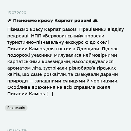
13.07.2026
🌿 Пізнаємо красу Карпат разом! 🏔
Пізнаємо красу Карпат разом! Працівники відділу
рекреації НПП «Верховинський» провели
туристично-пізнавальну екскурсію до скелі
Писаний Камінь для гостей з Одещини. Під час
подорожі учасники милувалися неймовірними
карпатськими краєвидами, насолоджувалися
ароматом літа, зустрічали різнобарв’я гірських
квітів, що саме розквітли, та смакували дарами
природи — запашними суницями й чорницями.
Особливе враження на всіх справила скеля
Писаний Камінь […]
Рекреація
09.07.2026