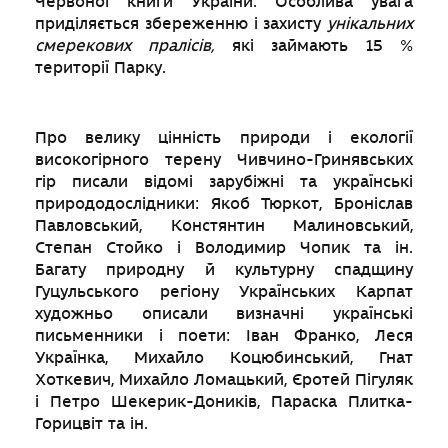
Червоної книги України. Особлива увага
приділяється збереженню і захисту
унікальних
смерекових пралісів,
які займають 15 %
території Парку.
Про велику цінність природи і екології
високогірного терену Чивчино-Гринявських
гір писали відомі зарубіжні та українські
природодослідники: Якоб Тюркот, Броніслав
Павловський, Констянтин Малиновський,
Степан Стойко і Володимир Чопик та ін.
Багату природну й культурну спадщину
Гуцульського регіону Українських Карпат
художньо описали визначні українські
письменники і поети: Іван Франко, Леся
Українка, Михайло Коцюбинський, Гнат
Хоткевич, Михайло Ломацький, Єротей Пігуляк
і Петро Шекерик-Доників, Параска Плитка-
Горицвіт та ін.