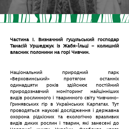
Частина І. Визначний гуцульський господар
Танасій Уршеджук із Жабя-Їльці – колишній
власник полонини на горі Чивчин.
Національний природний парк
«Верховинський» протягом останніх
одинадцяти років здійснює постійний
природознавчий моніторинг найцінніших
видів рослинного і тваринного світу Чивчино-
Гринявських гір в Українських Карпатах. Тут
проводяться наукові дослідження і державна
охорона рідкісних та екологічно вразливих
видів диких рослин і тварин, які занесені до