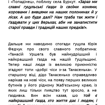
і «Попадінец», поблизу села Буркут.
«Зараз ми
славні гуцульські ґазди із своїми конями,
коровами і вивцями на наших полонинах й у
лісах. А шо буде далі? Нам траба так жити і
ґаздувати у цих Верьхах, аби не занапистити
старої правди і традицій наших предків!».
Дальше ми наводимо спогади гуцула Юрія
Федчук про свого славного побратима:
«Танасій Уршеґа був наймудрішший і
найкрашший ґазда на нашій Гуцульщині.
Тепер наші люде із великою приємністю
згадуют тоти «добрі чіси з-за Танасенька». У
старшому віці, дідо Танасенько справедливо
нарікав на нові чіси, на появу перших великих
бутинів у його рідному Жаб’єському краю, із
яких лиш тільки пияцтво тут зросло, а не
ґаздивка. Вин всім казав, шо
той є
найкрашший ґазда, хто життя дає і людям, і