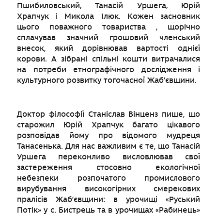
Пшибиловський, Танасій Уршега, Юрій
Храпчук і Микола Ілюк. Кожен засновник
цього поважного товариства , щорічно
сплачував значний грошовий членський
внесок, який дорівнював вартості однієї
корови. А зібрані спільні кошти витрачалися
на потреби етнографічного дослідження і
культурного розвитку тогочасної Жаб’євщини.
Доктор філософії Станіслав Вінценз пише, що
старожил Юрій Храпчук багато цікавого
розповідав йому про відомого мудреця
Танасенька. Для нас важливим є те, що Танасій
Уршега переконливо висловлював свої
застереження стосовно екологічної
небезпеки розпочатого промислового
вирубування високогірних смерекових
пралісів Жаб’євщини: в урочищі «Руський
Потік» у с. Бистрець та в урочищах «Рабинець»