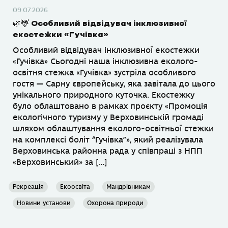
09.07.2026
🌿🦌 Особливий відвідувач інклюзивної
екостежки «Гучівка»
Особливий відвідувач інклюзивної екостежки
«Гучівка» Сьогодні наша інклюзивна еколого-
освітня стежка «Гучівка» зустріла особливого
гостя — Сарну європейську, яка завітала до цього
унікального природного куточка. Екостежку
було облаштовано в рамках проєкту «Промоція
екологічного туризму у Верховинській громаді
шляхом облаштування еколого-освітньої стежки
на комплексі боліт “Гучівка”», який реалізувала
Верховинська районна рада у співпраці з НПП
«Верховинський» за […]
Рекреація
Екоосвіта
Мандрівникам
Новини установи
Охорона природи