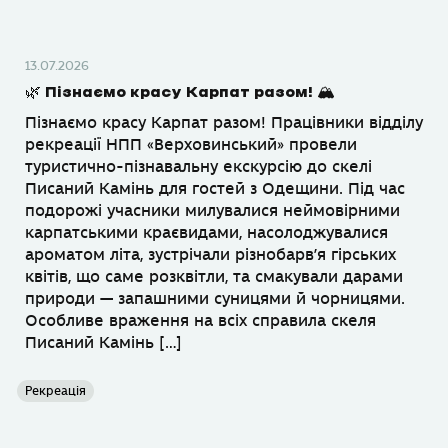
13.07.2026
🌿 Пізнаємо красу Карпат разом! 🏔
Пізнаємо красу Карпат разом! Працівники відділу
рекреації НПП «Верховинський» провели
туристично-пізнавальну екскурсію до скелі
Писаний Камінь для гостей з Одещини. Під час
подорожі учасники милувалися неймовірними
карпатськими краєвидами, насолоджувалися
ароматом літа, зустрічали різнобарв’я гірських
квітів, що саме розквітли, та смакували дарами
природи — запашними суницями й чорницями.
Особливе враження на всіх справила скеля
Писаний Камінь […]
Рекреація