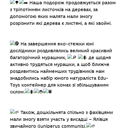
Наша подорож продовжується разом
з тріпотінням листочків на деревах, за
допомогою яких малята мали змогу
розрізнити які дерева є листяні, а які хвойні.
На завершення еко-стежки юні
дослідники роздивлялись великий красивий
багаторічний мурашник,
де щодня
активно трудяться мурашки, а щоб ближче
роздивитись найменших трудівників нам
знадобились набір юного натураліста Edu-
Toys контейнер для комах зі збільшуваним
склом.
Також, дошкільнята спільно з фахівцями
мали змогу взяти участь у висадці – Ялівця
звичайного (Juniperus communis).