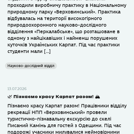
проходили виробничу практику в Національному
природному парку «Верховинський». Практика
відбувалась на території високогірного
природоохоронного науково-дослідного
відділення «Перкалабське», що розташоване в
одному з найцікавіших і найменш порушених
куточків Українських Карпат. Під час практики
студенти мали […]
Науково-дослідний відділ
13.07.2026
🌿 Пізнаємо красу Карпат разом! 🏔
Пізнаємо красу Карпат разом! Працівники відділу
рекреації НПП «Верховинський» провели
туристично-пізнавальну екскурсію до скелі
Писаний Камінь для гостей з Одещини. Під час
подорожі учасники милувалися неймовірними