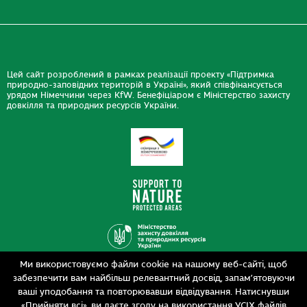
Цей сайт розроблений в рамках реалізації проекту «Підтримка
природно-заповідних територій в Україні», який співфінансується
урядом Німеччини через KfW. Бенефіціаром є Міністерство захисту
довкілля та природних ресурсів України.
Ми використовуємо файли cookie на нашому веб-сайті, щоб
Дизайн
забезпечити вам найбільш релевантний досвід, запам’ятовуючи
Розробка
siteGist
ваші уподобання та повторювавши відвідування. Натиснувши
«Прийняти всі», ви даєте згоду на використання УСІХ файлів