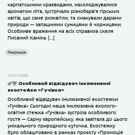
карпатськими краєвидами, насолоджувалися
ароматом літа, зустрічали різнобарв’я гірських
квітів, що саме розквітли, та смакували дарами
природи — запашними суницями й чорницями.
Особливе враження на всіх справила скеля
Писаний Камінь […]
Рекреація
09.07.2026
🌿🦌 Особливий відвідувач інклюзивної
екостежки «Гучівка»
Особливий відвідувач інклюзивної екостежки
«Гучівка» Сьогодні наша інклюзивна еколого-
освітня стежка «Гучівка» зустріла особливого
гостя — Сарну європейську, яка завітала до цього
унікального природного куточка. Екостежку
було облаштовано в рамках проєкту «Промоція