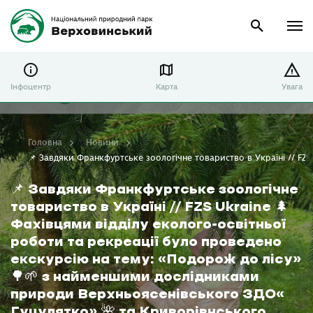
Інфоцентр
Карта
Увага
Головна
Новини
📌 Завдяки Франкфуртське зоологічне товариство в Україні // FZ
📌 Завдяки Франкфуртське зоологічне
товариство в Україні // FZS Ukraine 🌲
Фахівцями відділу еколого-освітньої
роботи та рекреації було проведено
екскурсію на тему: «Подорож до лісу»
🌳🌱 з найменшими дослідниками
природи Верхньоясенівського ЗДО«
Гуцулятко» 🌺 та Криворівнського