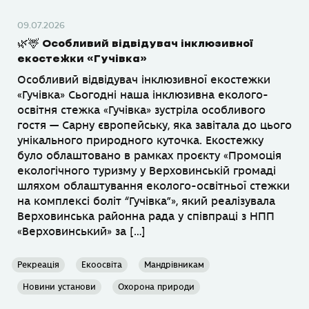
09.07.2026
🌿🦌 Особливий відвідувач інклюзивної
екостежки «Гучівка»
Особливий відвідувач інклюзивної екостежки
«Гучівка» Сьогодні наша інклюзивна еколого-
освітня стежка «Гучівка» зустріла особливого
гостя — Сарну європейську, яка завітала до цього
унікального природного куточка. Екостежку
було облаштовано в рамках проєкту «Промоція
екологічного туризму у Верховинській громаді
шляхом облаштування еколого-освітньої стежки
на комплексі боліт “Гучівка”», який реалізувала
Верховинська районна рада у співпраці з НПП
«Верховинський» за […]
Рекреація
Екоосвіта
Мандрівникам
Новини установи
Охорона природи