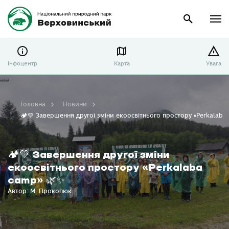
Інфоцентр
Карта
Увага
Головна
Новини
🏕️💚 Завершення другої зміни екоосвітнього простору «Perkalaba
🏕️💚 Завершення другої зміни
екоосвітнього простору «Perkalaba
camp» 🌿✨
Автор: М. Прокопюк