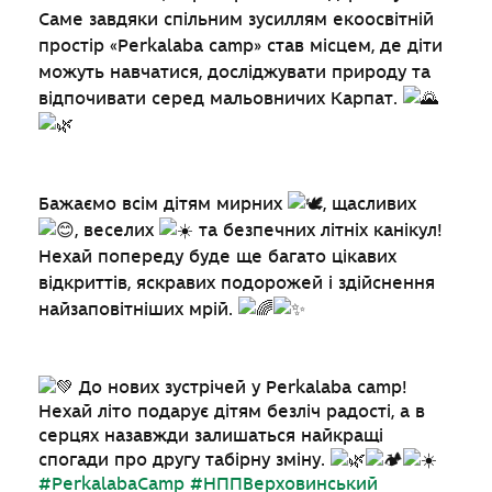
Саме завдяки спільним зусиллям екоосвітній
простір «Perkalaba camp» став місцем, де діти
можуть навчатися, досліджувати природу та
відпочивати серед мальовничих Карпат.
Бажаємо всім дітям мирних
, щасливих
, веселих
та безпечних літніх канікул!
Нехай попереду буде ще багато цікавих
відкриттів, яскравих подорожей і здійснення
найзаповітніших мрій.
До нових зустрічей у Perkalaba camp!
Нехай літо подарує дітям безліч радості, а в
серцях назавжди залишаться найкращі
спогади про другу табірну зміну.
#PerkalabaCamp
#НППВерховинський