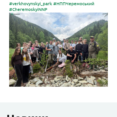
#verkhovynskyi_park
#НППЧеремоський
#CheremoskyiNNP