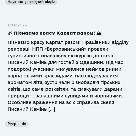
Науково-дослідний відділ
13.07.2026
🌿 Пізнаємо красу Карпат разом! 🏔
Пізнаємо красу Карпат разом! Працівники відділу
рекреації НПП «Верховинський» провели
туристично-пізнавальну екскурсію до скелі
Писаний Камінь для гостей з Одещини. Під час
подорожі учасники милувалися неймовірними
карпатськими краєвидами, насолоджувалися
ароматом літа, зустрічали різнобарв’я гірських
квітів, що саме розквітли, та смакували дарами
природи — запашними суницями й чорницями.
Особливе враження на всіх справила скеля
Писаний Камінь […]
Рекреація