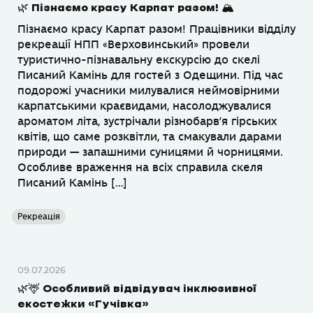
🌿 Пізнаємо красу Карпат разом! 🏔
Пізнаємо красу Карпат разом! Працівники відділу
рекреації НПП «Верховинський» провели
туристично-пізнавальну екскурсію до скелі
Писаний Камінь для гостей з Одещини. Під час
подорожі учасники милувалися неймовірними
карпатськими краєвидами, насолоджувалися
ароматом літа, зустрічали різнобарв’я гірських
квітів, що саме розквітли, та смакували дарами
природи — запашними суницями й чорницями.
Особливе враження на всіх справила скеля
Писаний Камінь […]
Рекреація
09.07.2026
🌿🦌 Особливий відвідувач інклюзивної
екостежки «Гучівка»