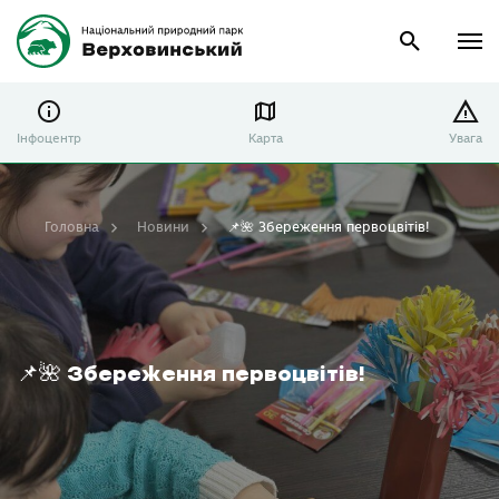
Інфоцентр
Карта
Увага
Головна
Новини
📌🌺 Збереження первоцвітів!
📌🌺 Збереження первоцвітів!