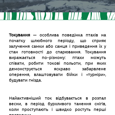
Токування
— особлива поведінка птахів на
початку шлюбного періоду, що сприяє
залучення самки або самця і приведення їх у
стан готовності до спарювання. Токування
виражається по-різному: птахи можуть
співати, робити токові польоти, при яких
демонструється яскраво забарвлене
оперення, влаштовувати бійки і «турніри»,
будувати гнізда.
Найактивніший ток відбувається в розпал
весни, в період бурхливого танення снігів,
коли проступають і швидко ростуть перші