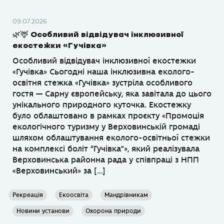
09.07.2026
🌿🦌 Особливий відвідувач інклюзивної
екостежки «Гучівка»
Особливий відвідувач інклюзивної екостежки
«Гучівка» Сьогодні наша інклюзивна еколого-
освітня стежка «Гучівка» зустріла особливого
гостя — Сарну європейську, яка завітала до цього
унікального природного куточка. Екостежку
було облаштовано в рамках проєкту «Промоція
екологічного туризму у Верховинській громаді
шляхом облаштування еколого-освітньої стежки
на комплексі боліт “Гучівка”», який реалізувала
Верховинська районна рада у співпраці з НПП
«Верховинський» за […]
Рекреація
Екоосвіта
Мандрівникам
Новини установи
Охорона природи