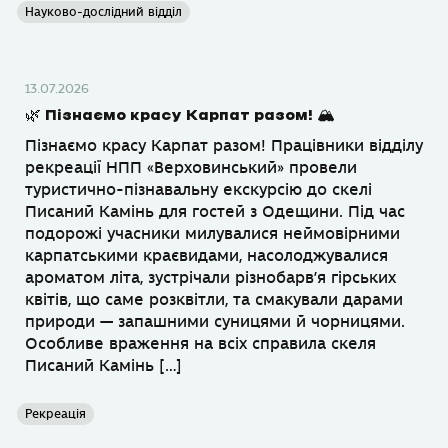
Науково-дослідний відділ
13.07.2026
🌿 Пізнаємо красу Карпат разом! 🏔
Пізнаємо красу Карпат разом! Працівники відділу
рекреації НПП «Верховинський» провели
туристично-пізнавальну екскурсію до скелі
Писаний Камінь для гостей з Одещини. Під час
подорожі учасники милувалися неймовірними
карпатськими краєвидами, насолоджувалися
ароматом літа, зустрічали різнобарв’я гірських
квітів, що саме розквітли, та смакували дарами
природи — запашними суницями й чорницями.
Особливе враження на всіх справила скеля
Писаний Камінь […]
Рекреація