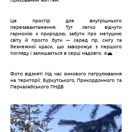
прихованим життям.
Це простір для внутрішнього
перезавантаження. Тут легко відчути
гармонію з природою, забути про метушню
світу й просто бути — серед гір, снігу та
безмежної краси, що заворожує з першого
погляду і залишається в серці надовго. ❄️🏔️
Фото відзняті під час зимового патрулювання
на території: Буркутського, Прикордонного та
Перкалабського ПНДВ