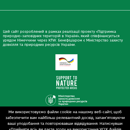
Цей сайт розроблений в рамках реалізації проекту «Підтримка
природно-заповідних територій в Україні», який співфінансується
урядом Німеччини через KfW. Бенефіціаром є Міністерство захисту
довкілля та природних ресурсів України.
Ми використовуємо файли cookie на нашому веб-сайті, щоб
Дизайн
забезпечити вам найбільш релевантний досвід, запам’ятовуючи
Розробка
siteGist
ваші уподобання та повторювавши відвідування. Натиснувши
«Прийняти всі», ви даєте згоду на використання УСІХ файлів