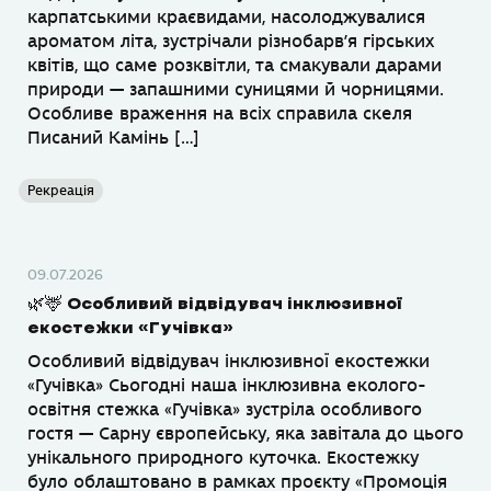
карпатськими краєвидами, насолоджувалися
ароматом літа, зустрічали різнобарв’я гірських
квітів, що саме розквітли, та смакували дарами
природи — запашними суницями й чорницями.
Особливе враження на всіх справила скеля
Писаний Камінь […]
Рекреація
09.07.2026
🌿🦌 Особливий відвідувач інклюзивної
екостежки «Гучівка»
Особливий відвідувач інклюзивної екостежки
«Гучівка» Сьогодні наша інклюзивна еколого-
освітня стежка «Гучівка» зустріла особливого
гостя — Сарну європейську, яка завітала до цього
унікального природного куточка. Екостежку
було облаштовано в рамках проєкту «Промоція