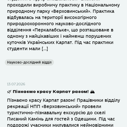
проходили виробничу практику в Національному
природному парку «Верховинський». Практика
відбувалась на території високогірного
природоохоронного науково-дослідного
відділення «Перкалабське», що розташоване в
одному з найцікавіших і найменш порушених
куточків Українських Карпат. Під час практики
студенти мали […]
Науково-дослідний відділ
13.07.2026
🌿 Пізнаємо красу Карпат разом! 🏔
Пізнаємо красу Карпат разом! Працівники відділу
рекреації НПП «Верховинський» провели
туристично-пізнавальну екскурсію до скелі
Писаний Камінь для гостей з Одещини. Під час
подорожі учасники милувалися неймовірними