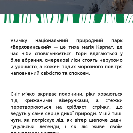
Узимку національний природний парк
«Верховинський»
— це тиха магія Карпат, де
час ніби сповільнюється. Гори вдягаються у
біле вбрання, смерекові ліси стоять нерухомо
й урочисто, а кожен подих морозного повітря
наповнений свіжістю та спокоєм.
Сніг м’яко вкриває полонини, ріки ховаються
під крижаними візерунками, а стежки
перетворюються на сріблясті стрічки, що
ведуть у саме серце дикої природи. У цій тиші
чути, як потріскує лід, як вітер шепоче давні
гуцульські легенди, і як ліс живе своїм